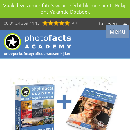
Maak deze zomer foto's waar je écht blij mee bent -
Bekijk
ons Vakantie Doeboek
00 31 24 359 44 13
9,3
tarieven
|
Menu