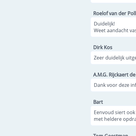
Roelof van der Poll
Duidelijk!
Weet aandacht vast
Dirk Kos
Zeer duidelijk uitg
A.M.G. Rijckaert d
Dank voor deze inf
Bart
Eenvoud siert ook 
met heldere opdr