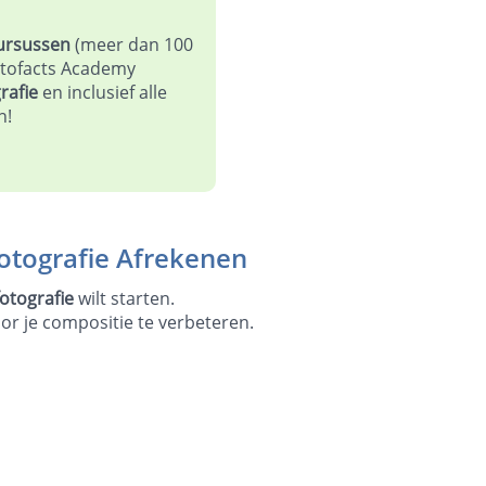
cursussen
(meer dan 100
otofacts Academy
rafie
en inclusief alle
n!
otografie Afrekenen
otografie
wilt starten.
r je compositie te verbeteren.