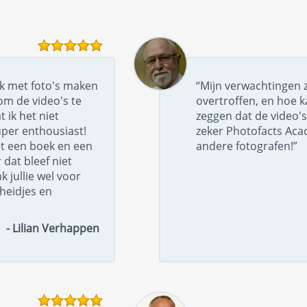
uk met foto's maken
“Mijn verwachtingen z
om de video's te
overtroffen, en hoe k
t ik het niet
zeggen dat de video's
per enthousiast!
zeker Photofacts Ac
t een boek en een
andere fotografen!”
dat bleef niet
k jullie wel voor
gheidjes en
- Lilian Verhappen