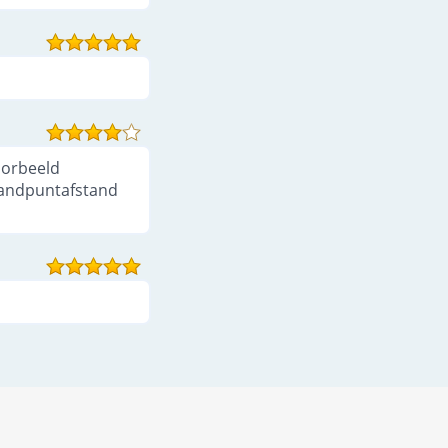
oorbeeld
brandpuntafstand