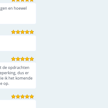
eggen en hoewel
et de opdrachten
eperking, dus er
 die ik het komende
e op.