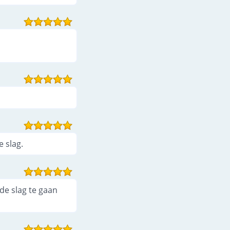
 slag.
 de slag te gaan