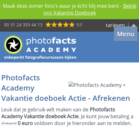
Maak deze zomer foto's waar je écht blij mee bent -
Bekijk
ons Vakantie Doeboek
00 31 24 359 44 13
9,3
tarieven
|
Menu
Photofacts
Academy
Vakantie doeboek Actie - Afrekenen
Leuk dat je gebruik wilt maken van de
Photofacts
Academy Vakantie doeboek Actie
. Je kunt jouw betaling a
0 euro
0 euro
voldoen door je hieronder aan te melden.