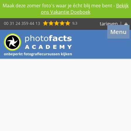
Maak deze zomer foto's waar je écht blij mee bent -
Bekijk
ons Vakantie Doeboek
00 31 24 359 44 13
9,3
tarieven
|
Menu