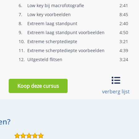
6.
Low key bij macrofotografie
2:41
7.
Low key voorbeelden
8:45
8.
Extreem laag standpunt
2:40
9.
Extreem laag standpunt voorbeelden
4:50
10.
Extreme scherptediepte
3:21
11.
Extreme scherptediepte voorbeelden
4:39
12.
Uitgesteld flitsen
3:24
13.
Uitgesteld flitsen bloopers
0:50
14.
Uitgesteld flitsen voorbeelden
5:58
Koop deze cursus
15.
Bokeh bubbels
5:02
verberg lijst
16.
Bokeh bubbels voorbeelden
8:05
17.
Lange sluitertijd
2:52
18.
Lange sluitertijd voorbeelden
5:05
en?
19.
Meervoudige belichting
1:48
20.
Meer meervoudige belichting
1:32