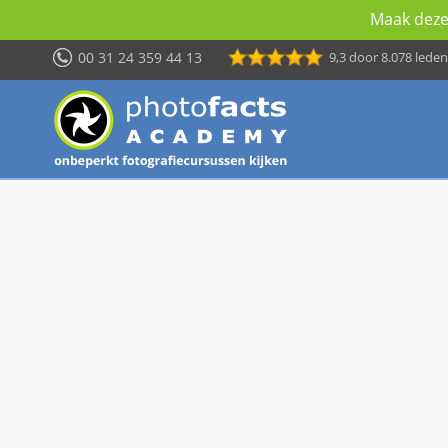
Maak deze 
00 31 24 359 44 13
9,3
door 8.078 leden