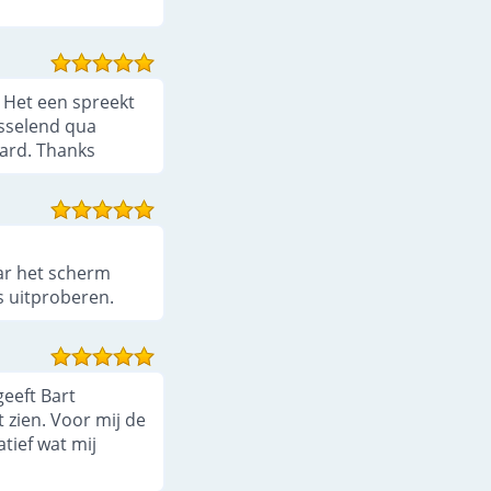
. Het een spreekt
isselend qua
ard. Thanks
aar het scherm
ns uitproberen.
geeft Bart
t zien. Voor mij de
tief wat mij