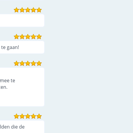
 te gaan!
 mee te
ten.
lden die de