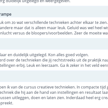
rg duidelijk uitgelegd en weergegeven.
Trampe
euk om zo wat verschillende technieken achter elkaar te zien
andere maar dat is alleen maar leuk. Geluid was wel heel w
enlucht versus de bloopers/voorbeelden. Zeer de moeite wa
klaar en duidelijk uitgelegd. Kon alles goed volgen.
erd over de technieken die jij rechtstreeks uit de praktijk n
tellingen erbij. Leuk en leerzaam. Ga ik zeker in het veld ee
n ik van de cursus creatieve technieken. In compacte tijd 
echniek die hij aan de hand van instellingen en resultaat laa
tussen uitleggen, doen en laten zien. Inderdaad heel erg crea
preekt.