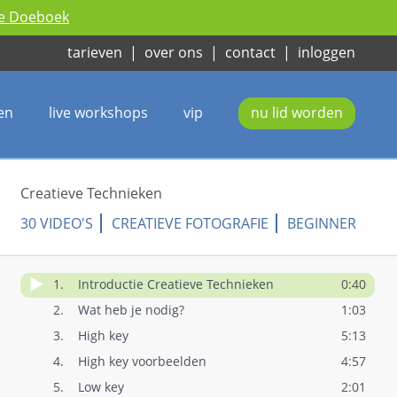
ie Doeboek
tarieven
|
over ons
|
contact
|
inloggen
en
live workshops
vip
nu lid worden
Creatieve Technieken
30 VIDEO'S
CREATIEVE FOTOGRAFIE
BEGINNER
1.
Introductie Creatieve Technieken
0:40
2.
Wat heb je nodig?
1:03
3.
High key
5:13
4.
High key voorbeelden
4:57
5.
Low key
2:01