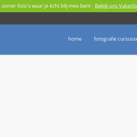
zomer foto's waar je écht blij mee bent -
Bekijk ons Vakant
home
fotografie cursuss