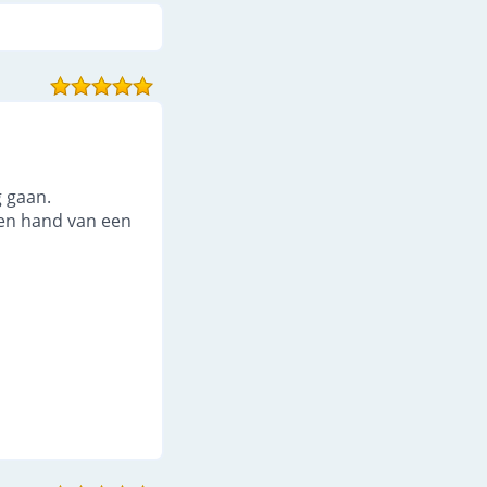
21.
Schrijf je eigen naam
2:15
22.
Nabewerking - tekst schrijven
1:10
23.
Gebruik tekenhulp
1:36
24.
Licht slingeren
1:19
25.
EL draad
5:05
26.
Gebruik een zoomlens
2:00
27.
Dubbel belichten
5:25
g gaan.
 een hand van een
28.
Vul je beeld met verticale strepen
1:35
29.
Ga zelf aan de slag
0:52