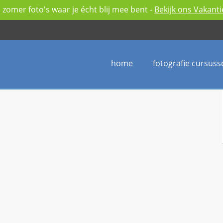
zomer foto's waar je écht blij mee bent -
Bekijk ons Vakant
home
fotografie cursuss