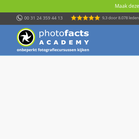
Maak deze 
00 31 24 359 44 13
9,3
door 8.078 leden