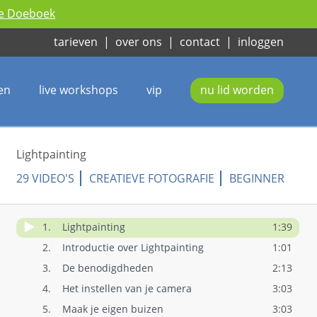
ie Doeboek
tarieven
|
over ons
|
contact
|
inloggen
en
live workshops
vip
nu lid worden
Lightpainting
29 VIDEO'S
CREATIEVE FOTOGRAFIE
BEGINNER
1.
Lightpainting
1:39
2.
Introductie over Lightpainting
1:01
3.
De benodigdheden
2:13
4.
Het instellen van je camera
3:03
5.
Maak je eigen buizen
3:03