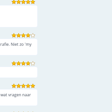
afie. Niet zo 'my
l wat vragen naar