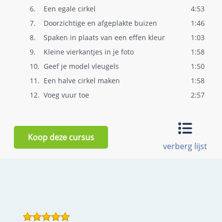
6.
Een egale cirkel
4:53
7.
Doorzichtige en afgeplakte buizen
1:46
8.
Spaken in plaats van een effen kleur
1:03
9.
Kleine vierkantjes in je foto
1:58
10.
Geef je model vleugels
1:50
11.
Een halve cirkel maken
1:58
12.
Voeg vuur toe
2:57
13.
Maak vlinders
2:49
14.
Gebruik perspex plaatjes
2:14
Koop deze cursus
15.
Gebruik een verfroller
1:34
verberg lijst
16.
Gebruik een fietswiel
3:58
17.
Het regenboog effect
1:44
18.
Vermom jezelf als michelin mannetje
3:07
19.
Zittend poppetje
3:46
20.
Maak je eigen portaal
1:30