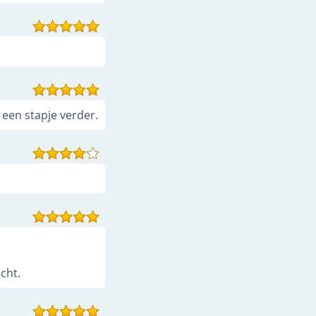
een stapje verder.
cht.