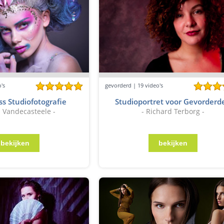
's
gevorderd | 19 video's
ss Studiofotografie
Studioportret voor Gevorderd
l Vandecasteele -
- Richard Terborg -