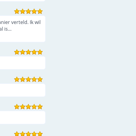
er verteld. Ik wil
is...