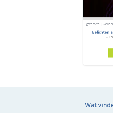
gevorderd | 24 video
Belichten a
- F
Wat vinde