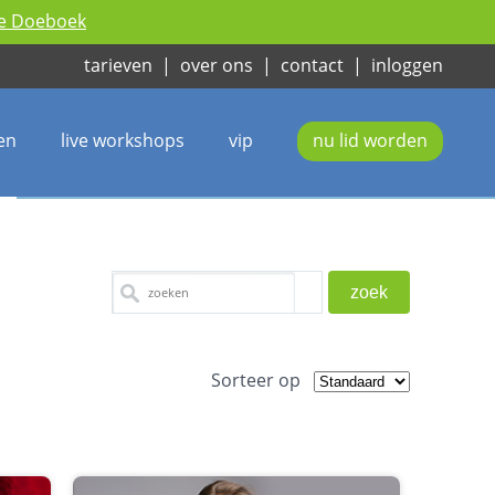
ie Doeboek
tarieven
|
over ons
|
contact
|
inloggen
en
live workshops
vip
nu lid worden
Sorteer op