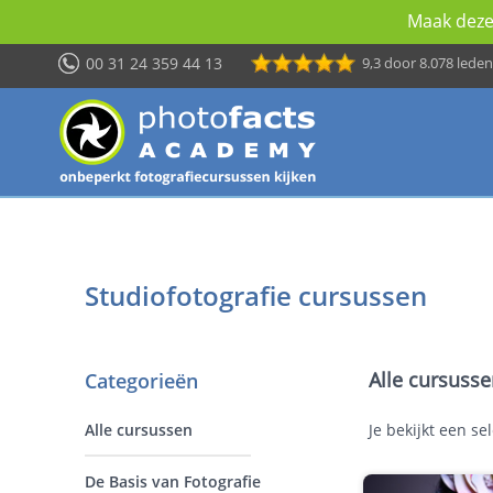
Maak deze 
00 31 24 359 44 13
9,3
door 8.078 leden
Studiofotografie cursussen
Alle cursusse
Categorieën
Alle cursussen
Je bekijkt een s
De Basis van Fotografie