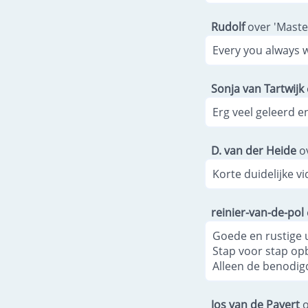
Rudolf
over 'Master
Every you always w
Sonja van Tartwijk
Erg veel geleerd 
D. van der Heide
ov
Korte duidelijke vi
reinier-van-de-pol
Goede en rustige u
Stap voor stap op
Alleen de benodigd
Jos van de Pavert
o