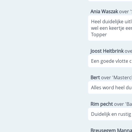
Ania Waszak
over 
Heel duidelijke ui
wel een keertje ee
Topper
Joost Heitbrink
ove
Een goede vlotte 
Bert
over 'Mastercl
Alles word heel du
Rim pecht
over 'Ba
Duidelijk en rustig
Breusegem Mann