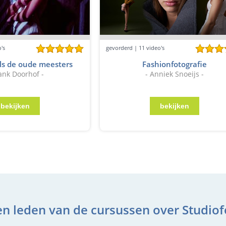
's
gevorderd | 11 video's
ls de oude meesters
Fashionfotografie
rank Doorhof -
- Anniek Snoeijs -
n leden van de cursussen over Studiof