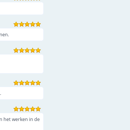
enen.
.
an het werken in de