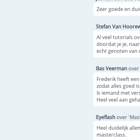
Zeer goede en duid
Stefan Van Hoore
Al veel tutorials o
doordat je je, naa
echt genoten van d
Bas Veerman
over 
Frederik heeft ee
zodat alles goed i
Is iemand met vers
Heel veel aan geha
Eyeflash
over 'Mast
Heel duidelijk all
masterclass.