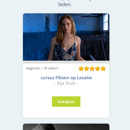
leden.
beginner | 18 video's
cursus Flitsen op Locatie
- Elja Trum -