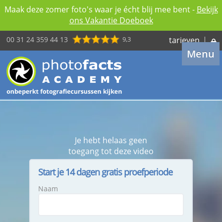
Maak deze zomer foto's waar je écht blij mee bent -
Bekijk
ons Vakantie Doeboek
00 31 24 359 44 13
9,3
tarieven
|
Menu
Je hebt helaas geen
toegang tot deze video
Start je 14 dagen gratis proefperiode
Naam