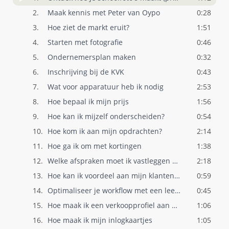
2.
Maak kennis met Peter van Oypo
0:28
3.
Hoe ziet de markt eruit?
1:51
4.
Starten met fotografie
0:46
5.
Ondernemersplan maken
0:32
6.
Inschrijving bij de KVK
0:43
7.
Wat voor apparatuur heb ik nodig
2:53
8.
Hoe bepaal ik mijn prijs
1:56
9.
Hoe kan ik mijzelf onderscheiden?
0:54
10.
Hoe kom ik aan mijn opdrachten?
2:14
11.
Hoe ga ik om met kortingen
1:38
12.
Welke afspraken moet ik vastleggen met d..
2:18
13.
Hoe kan ik voordeel aan mijn klanten gev..
0:59
14.
Optimaliseer je workflow met een leerlin..
0:45
15.
Hoe maak ik een verkoopprofiel aan bij O..
1:06
16.
Hoe maak ik mijn inlogkaartjes
1:05