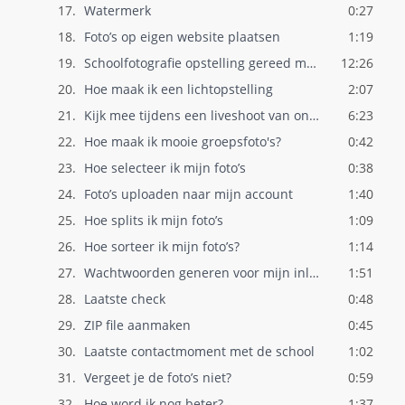
17.
Watermerk
0:27
18.
Foto’s op eigen website plaatsen
1:19
19.
Schoolfotografie opstelling gereed maken
12:26
20.
Hoe maak ik een lichtopstelling
2:07
21.
Kijk mee tijdens een liveshoot van onze ..
6:23
22.
Hoe maak ik mooie groepsfoto's?
0:42
23.
Hoe selecteer ik mijn foto’s
0:38
24.
Foto’s uploaden naar mijn account
1:40
25.
Hoe splits ik mijn foto’s
1:09
26.
Hoe sorteer ik mijn foto’s?
1:14
27.
Wachtwoorden generen voor mijn inlogkaar..
1:51
28.
Laatste check
0:48
29.
ZIP file aanmaken
0:45
30.
Laatste contactmoment met de school
1:02
31.
Vergeet je de foto’s niet?
0:59
32.
Hoe word ik nog beter?
1:37