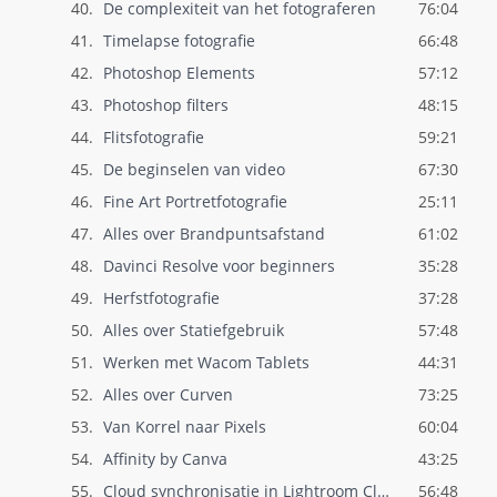
40.
De complexiteit van het fotograferen
76:04
41.
Timelapse fotografie
66:48
42.
Photoshop Elements
57:12
43.
Photoshop filters
48:15
44.
Flitsfotografie
59:21
45.
De beginselen van video
67:30
46.
Fine Art Portretfotografie
25:11
47.
Alles over Brandpuntsafstand
61:02
48.
Davinci Resolve voor beginners
35:28
49.
Herfstfotografie
37:28
50.
Alles over Statiefgebruik
57:48
51.
Werken met Wacom Tablets
44:31
52.
Alles over Curven
73:25
53.
Van Korrel naar Pixels
60:04
54.
Affinity by Canva
43:25
55.
Cloud synchronisatie in Lightroom Classi..
56:48