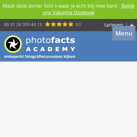
Maak deze zomer foto's waar je écht blij mee bent -
Bekijk
ons Vakantie Doeboek
00 31 24 359 44 13
9,3
tarieven
|
Menu