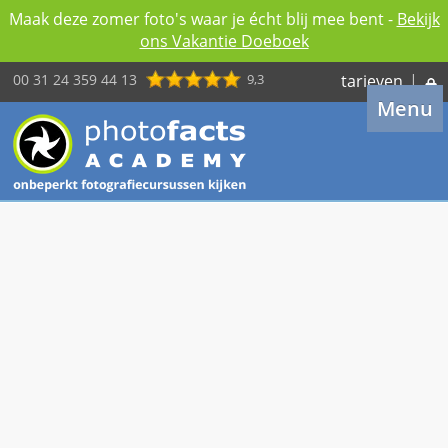
Maak deze zomer foto's waar je écht blij mee bent -
Bekijk
ons Vakantie Doeboek
00 31 24 359 44 13
9,3
tarieven
|
Menu