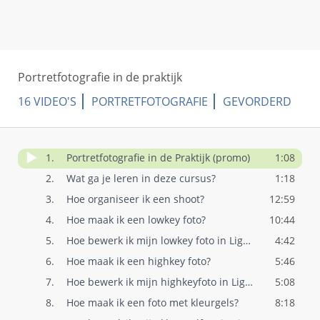
Portretfotografie in de praktijk
16 VIDEO'S
PORTRETFOTOGRAFIE
GEVORDERD
1.
Portretfotografie in de Praktijk (promo)
1:08
2.
Wat ga je leren in deze cursus?
1:18
3.
Hoe organiseer ik een shoot?
12:59
4.
Hoe maak ik een lowkey foto?
10:44
5.
Hoe bewerk ik mijn lowkey foto in Lightr..
4:42
6.
Hoe maak ik een highkey foto?
5:46
7.
Hoe bewerk ik mijn highkeyfoto in Lightr..
5:08
8.
Hoe maak ik een foto met kleurgels?
8:18