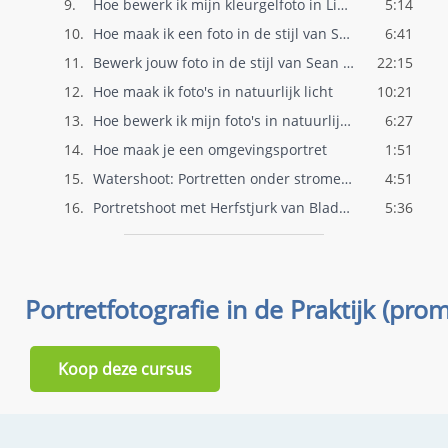
9.
Hoe bewerk ik mijn kleurgelfoto in Light..
5:14
10.
Hoe maak ik een foto in de stijl van Sea..
6:41
11.
Bewerk jouw foto in de stijl van Sean Ar..
22:15
12.
Hoe maak ik foto's in natuurlijk licht
10:21
13.
Hoe bewerk ik mijn foto's in natuurlijk ..
6:27
14.
Hoe maak je een omgevingsportret
1:51
15.
Watershoot: Portretten onder stromend wa..
4:51
16.
Portretshoot met Herfstjurk van Bladeren
5:36
Portretfotografie in de Praktijk (pro
Koop deze cursus