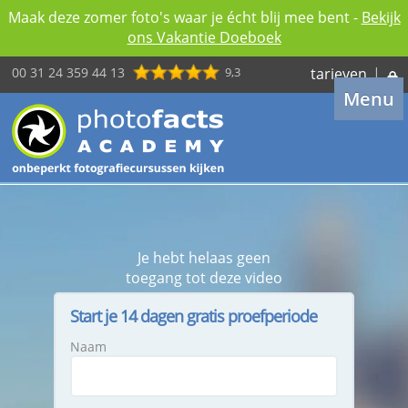
Maak deze zomer foto's waar je écht blij mee bent -
Bekijk
ons Vakantie Doeboek
00 31 24 359 44 13
9,3
tarieven
|
Menu
Je hebt helaas geen
toegang tot deze video
Start je 14 dagen gratis proefperiode
Naam