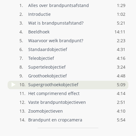
1.
Alles over brandpuntsafstand
1:29
2.
Introductie
1:02
3.
Wat is brandpunstafstand?
5:21
4.
Beeldhoek
14:11
5.
Waarvoor welk brandpunt?
2:23
6.
Standaardobjectief
4:31
7.
Teleobjectief
4:16
8.
Superteleobjectief
3:24
9.
Groothoekobjectief
4:48
10.
Supergroothoekobjectief
5:09
11.
Het comprimerend effect
4:14
12.
Vaste brandpuntobjectieven
2:51
13.
Zoomobjectieven
4:10
14.
Brandpunt en cropcamera
5:54