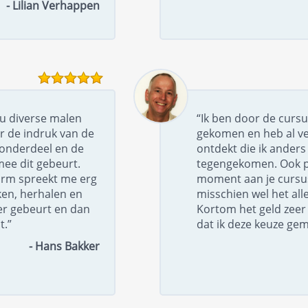
- Lilian Verhappen
nu diverse malen
“Ik ben door de cursu
r de indruk van de
gekomen en heb al ve
r onderdeel en de
ontdekt die ik anders 
mee dit gebeurt.
tegengekomen. Ook pre
orm spreekt me erg
moment aan je cursus
ken, herhalen en
misschien wel het all
er gebeurt en dan
Kortom het geld zeer 
t.”
dat ik deze keuze ge
- Hans Bakker