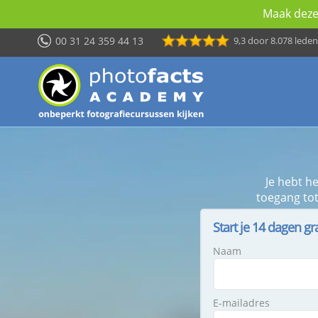
Maak deze 
00 31 24 359 44 13
9,3
door 8.078 leden
Je hebt h
toegang tot
Start je 14 dagen gr
Naam
E-mailadres