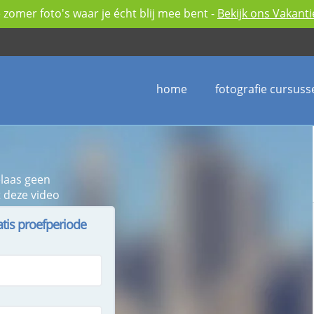
zomer foto's waar je écht blij mee bent -
Bekijk ons Vakant
home
fotografie cursuss
elaas geen
 deze video
atis proefperiode