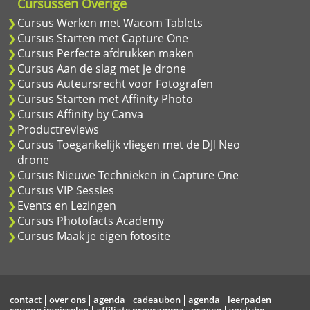
Cursussen Overige
Cursus Werken met Wacom Tablets
Cursus Starten met Capture One
Cursus Perfecte afdrukken maken
Cursus Aan de slag met je drone
Cursus Auteursrecht voor Fotografen
Cursus Starten met Affinity Photo
Cursus Affinity by Canva
Productreviews
Cursus Toegankelijk vliegen met de DJI Neo
drone
Cursus Nieuwe Technieken in Capture One
Cursus VIP Sessies
Events en Lezingen
Cursus Photofacts Academy
Cursus Maak je eigen fotosite
contact
over ons
agenda
cadeaubon
agenda
leerpaden
coupon inwisselen
affiliate programma
vragen
youtube