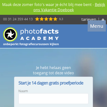
Maak deze zomer foto's waar je écht blij mee bent -
Bekijk
ons Vakantie Doeboek
00 31 24 359 44 13
9,3
tarieven
|
Menu
Je hebt helaas geen
toegang tot deze video
Start je 14 dagen gratis proefperiode
Naam