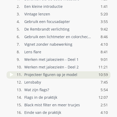
2.
Een kleine introductie
1:41
3.
Vintage lenzen
5:20
4.
Gebruik een focusadapter
3:55
5.
De Rembrandt verlichting
9:42
6.
Gebruik een lichtmeter en colorchecker
8:46
7.
Vignet zonder nabewerking
4:10
8.
Lens flare
8:41
9.
Werken met jaloezieën - Deel 1
9:01
10.
Werken met jaloezieën - Deel 2
11:21
11.
Projecteer figuren op je model
10:59
12.
Lensbaby
7:45
13.
Wat zijn flags?
5:54
14.
Flags in de praktijk
12:07
15.
Black mist filter en meer trucjes
2:51
16.
Einde van de praktijk
4:10