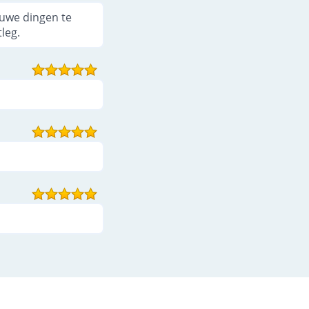
euwe dingen te
leg.