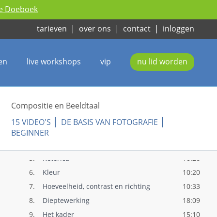
ie Doeboek
tarieven
|
over ons
|
contact
|
inloggen
en
live workshops
vip
nu lid worden
1.
Compositie en Beeldtaal
2:19
Compositie en Beeldtaal
2.
Introductie
11:03
15 VIDEO'S
DE BASIS VAN FOTOGRAFIE
3.
Lijnen
7:59
BEGINNER
4.
Vormen
13:40
5.
Retorica
10:26
6.
Kleur
10:20
7.
Hoeveelheid, contrast en richting
10:33
8.
Dieptewerking
18:09
9.
Het kader
15:10