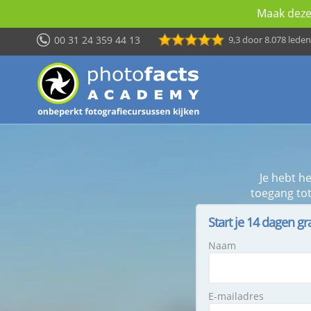
Maak deze 
00 31 24 359 44 13
9,3
door 8.078 leden
Je hebt h
toegang tot
Start je 14 dagen gr
Naam
E-mailadres