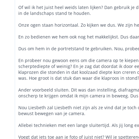
Of wil ik het juist heel weids laten lijken? Dan gebruik je
in de landschaps stand te houden.
Onze ogen staan horizontaal. Zo kijken we dus. We zijn h
En zo bedienen we hem ook nog het makkelijkst. Dus daar
Dus om hem in de portretstand te gebruiken. Nou, probeer 
En probeer nou gewoon eens om die camera op te kiepen om
scherptediepte of weinig? En je zag dat doordat ik door ee
klaprozen die stonden in dat koolzaad diepte kon creren
was. Hoe groot is dat stuk dan waar die klaproos in stond? 
Ander voorbeeld sluiten. Dit was dan instelling, diafragm
onscherp te krijgen omdat ik mijn camera in beweeg. Dus d
Nou Liesbeth zal Liesbeth niet zijn als ze vind dat je t
bewust bewegen van je camera.
Allebei technieken met een lange sluitertijd. Als jij long
Voegt dat iets toe aan je foto of juist niet? Wil je spett