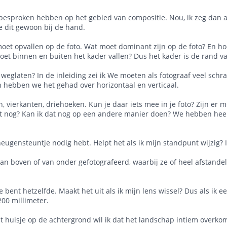
e besproken hebben op het gebied van compositie. Nou, ik zeg dan a
e dit gewoon bij de hand.
 moet opvallen op de foto. Wat moet dominant zijn op de foto? En hoe
t binnen en buiten het kader vallen? Dus het kader is de rand va
al weglaten? In de inleiding zei ik We moeten als fotograaf veel s
n hebben we het gehad over horizontaal en verticaal.
vierkanten, driehoeken. Kun je daar iets mee in je foto? Zijn er m
an dat nog? Kan ik dat nog op een andere manier doen? We hebben he
eugensteuntje nodig hebt. Helpt het als ik mijn standpunt wijzig? 
 boven of van onder gefotografeerd, waarbij ze of heel afstandeli
 bent hetzelfde. Maakt het uit als ik mijn lens wissel? Dus als ik
200 millimeter.
huisje op de achtergrond wil ik dat het landschap intiem overkomt