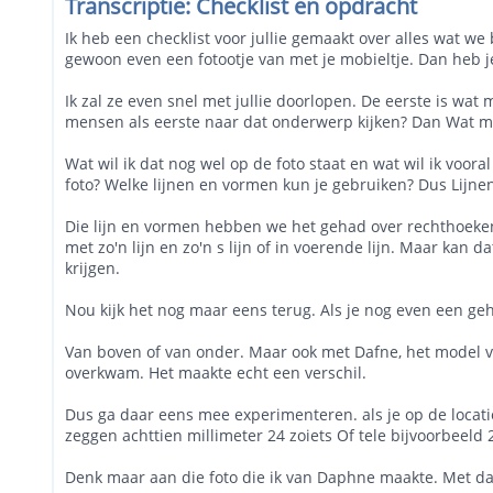
Transcriptie: Checklist en opdracht
Ik heb een checklist voor jullie gemaakt over alles wat w
gewoon even een fotootje van met je mobieltje. Dan heb j
Ik zal ze even snel met jullie doorlopen. De eerste is wat
mensen als eerste naar dat onderwerp kijken? Dan Wat moe
Wat wil ik dat nog wel op de foto staat en wat wil ik voor
foto? Welke lijnen en vormen kun je gebruiken? Dus Lijne
Die lijn en vormen hebben we het gehad over rechthoeken, 
met zo'n lijn en zo'n s lijn of in voerende lijn. Maar k
krijgen.
Nou kijk het nog maar eens terug. Als je nog even een geh
Van boven of van onder. Maar ook met Dafne, het model van
overkwam. Het maakte echt een verschil.
Dus ga daar eens mee experimenteren. als je op de locatie
zeggen achttien millimeter 24 zoiets Of tele bijvoorbeeld 
Denk maar aan die foto die ik van Daphne maakte. Met dat 