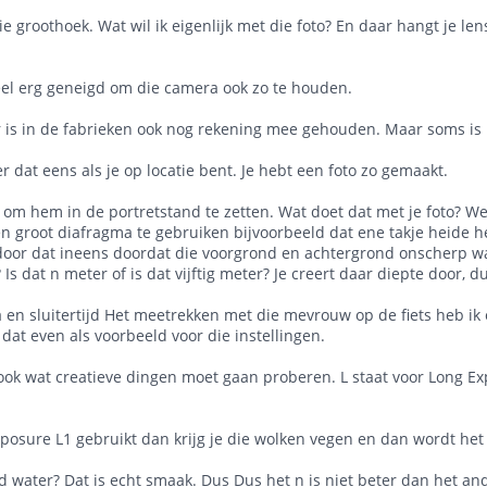
 die groothoek. Wat wil ik eigenlijk met die foto? En daar hangt je 
eel erg geneigd om die camera ook zo te houden.
 is in de fabrieken ook nog rekening mee gehouden. Maar soms is 
dat eens als je op locatie bent. Je hebt een foto zo gemaakt.
 hem in de portretstand te zetten. Wat doet dat met je foto? Welke
n groot diafragma te gebruiken bijvoorbeeld dat ene takje heide hee
 door dat ineens doordat die voorgrond en achtergrond onscherp wa
Is dat n meter of is dat vijftig meter? Je creert daar diepte door, d
a en sluitertijd Het meetrekken met die mevrouw op de fiets heb ik
at even als voorbeeld voor die instellingen.
och ook wat creatieve dingen moet gaan proberen. L staat voor Long
 exposure L1 gebruikt dan krijg je die wolken vegen en dan wordt het
erend water? Dat is echt smaak. Dus Dus het n is niet beter dan het 