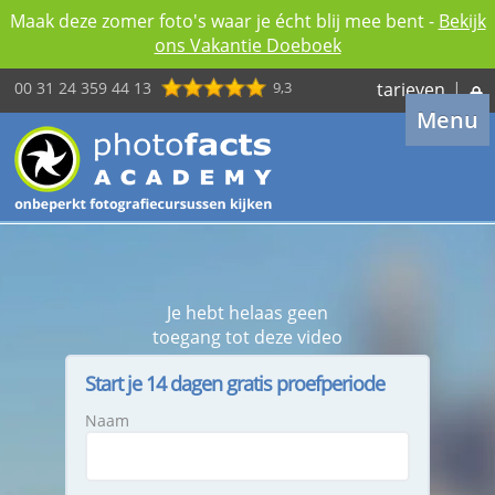
Maak deze zomer foto's waar je écht blij mee bent -
Bekijk
ons Vakantie Doeboek
00 31 24 359 44 13
9,3
tarieven
|
Menu
Je hebt helaas geen
toegang tot deze video
Start je 14 dagen gratis proefperiode
Naam