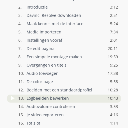
2.
Introductie
3:12
3.
Davinci Resolve downloaden
2:51
4.
Maak kennis met de interface
5:24
5.
Media importeren
7:34
6.
Instellingen vooraf
2:01
7.
De edit pagina
20:11
8.
Een simpele montage maken
19:59
9.
Overgangen en titels
9:25
10.
Audio toevoegen
17:38
11.
De color page
5:58
12.
Beelden met een standaardprofiel
10:28
13.
Logbeelden bewerken
10:43
14.
Audiovolume controleren
3:53
15.
Je video exporteren
4:16
16.
Tot slot
1:14