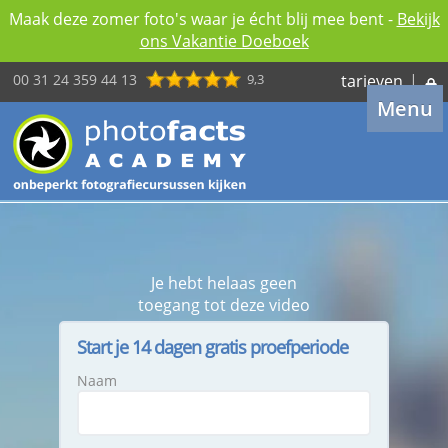
Maak deze zomer foto's waar je écht blij mee bent -
Bekijk
ons Vakantie Doeboek
00 31 24 359 44 13
9,3
tarieven
|
Menu
Je hebt helaas geen
toegang tot deze video
Start je 14 dagen gratis proefperiode
Naam