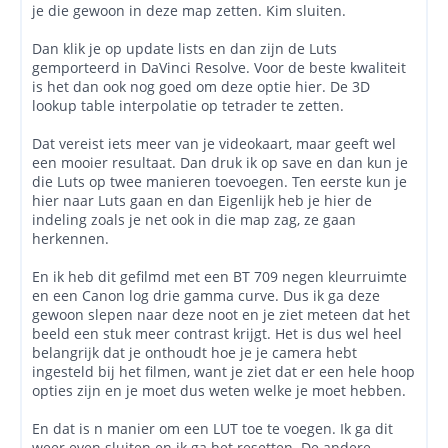
je die gewoon in deze map zetten. Kim sluiten.
Dan klik je op update lists en dan zijn de Luts
gemporteerd in DaVinci Resolve. Voor de beste kwaliteit
is het dan ook nog goed om deze optie hier. De 3D
lookup table interpolatie op tetrader te zetten.
Dat vereist iets meer van je videokaart, maar geeft wel
een mooier resultaat. Dan druk ik op save en dan kun je
die Luts op twee manieren toevoegen. Ten eerste kun je
hier naar Luts gaan en dan Eigenlijk heb je hier de
indeling zoals je net ook in die map zag, ze gaan
herkennen.
En ik heb dit gefilmd met een BT 709 negen kleurruimte
en een Canon log drie gamma curve. Dus ik ga deze
gewoon slepen naar deze noot en je ziet meteen dat het
beeld een stuk meer contrast krijgt. Het is dus wel heel
belangrijk dat je onthoudt hoe je je camera hebt
ingesteld bij het filmen, want je ziet dat er een hele hoop
opties zijn en je moet dus weten welke je moet hebben.
En dat is n manier om een LUT toe te voegen. Ik ga dit
weer even sluiten en ik ga het resetten. De andere