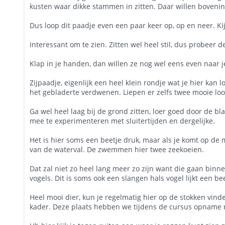
kusten waar dikke stammen in zitten. Daar willen bovenin
Dus loop dit paadje even een paar keer op, op en neer. Kijk
Interessant om te zien. Zitten wel heel stil, dus probeer
Klap in je handen, dan willen ze nog wel eens even naar j
Zijpaadje, eigenlijk een heel klein rondje wat je hier ka
het gebladerte verdwenen. Liepen er zelfs twee mooie loop
Ga wel heel laag bij de grond zitten, loer goed door de b
mee te experimenteren met sluitertijden en dergelijke.
Het is hier soms een beetje druk, maar als je komt op de m
van de waterval. De zwemmen hier twee zeekoeien.
Dat zal niet zo heel lang meer zo zijn want die gaan bin
vogels. Dit is soms ook een slangen hals vogel lijkt een be
Heel mooi dier, kun je regelmatig hier op de stokken vin
kader. Deze plaats hebben we tijdens de cursus opname n