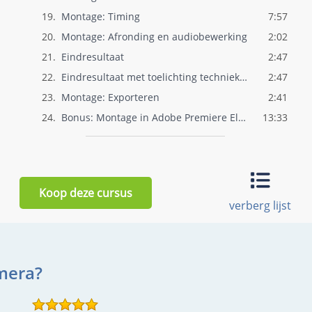
19.
Montage: Timing
7:57
20.
Montage: Afronding en audiobewerking
2:02
21.
Eindresultaat
2:47
22.
Eindresultaat met toelichting technieken
2:47
23.
Montage: Exporteren
2:41
24.
Bonus: Montage in Adobe Premiere Element..
13:33
Koop deze cursus
verberg lijst
mera?