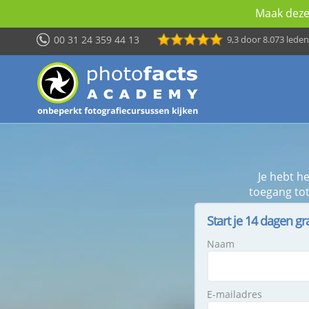
Maak deze 
00 31 24 359 44 13
9,3
door 8.073 leden
Je hebt h
toegang tot
Start je 14 dagen gr
Naam
E-mailadres