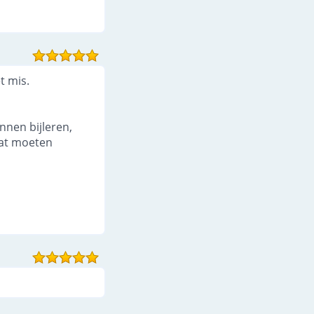
t mis.
nnen bijleren,
wat moeten