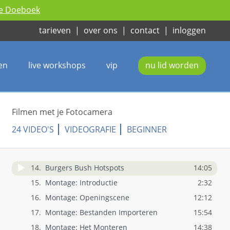
3.
Benodigdheden
6:22
ie Doeboek
4.
Camerakeuze
4:39
tarieven
|
over ons
|
contact
|
inloggen
5.
Bestandsformaten
12:31
6.
Belichting
9:25
7.
Camerabewegingen
6:52
en
live workshops
vip
nu lid worden
8.
Stabiliteit en Mobiliteit
14:58
9.
Audio
4:31
10.
Objectiefkeuze en scherptediepte
13:46
Filmen met je Fotocamera
11.
Voorzetlenzen
4:22
24 VIDEO'S
VIDEOGRAFIE
BEGINNER
12.
Slowmotion en offspeed
7:08
13.
Filmregels
6:13
14.
Burgers Bush Hotspots
14:05
15.
Montage: Introductie
2:32
16.
Montage: Openingscene
12:12
17.
Montage: Bestanden Importeren
15:54
18.
Montage: Het Monteren
14:38