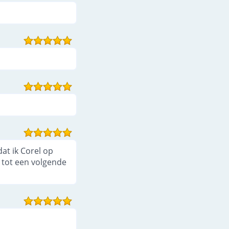
at ik Corel op
n tot een volgende