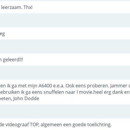
 leerzaam. Thx!
leg
 geleerd!!!
en ik ga met mijn A6400 e.e.a. Ook eens proberen. Jammer d
ebruiken ik ga eens snuffelen naar I movie.heel erg dank e
roeten, John Dodde
e videograaf TOP, algemeen een goede toelichting.