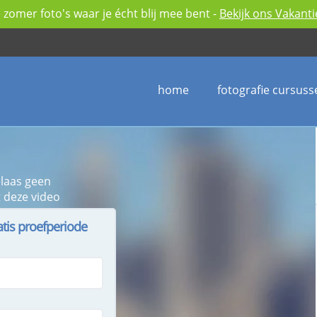
zomer foto's waar je écht blij mee bent -
Bekijk ons Vakant
home
fotografie cursuss
elaas geen
 deze video
atis proefperiode