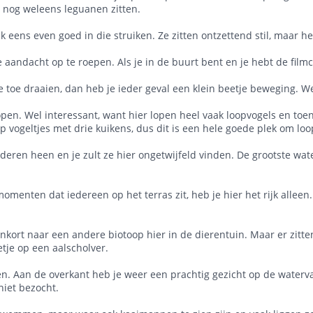
 nog weleens leguanen zitten.
 eens even goed in die struiken. Ze zitten ontzettend stil, maar het
 de aandacht op te roepen. Als je in de buurt bent en je hebt de fi
e toe draaien, dan heb je ieder geval een klein beetje beweging. We
n lopen. Wel interessant, want hier lopen heel vaak loopvogels en t
 vogeltjes met drie kuikens, dus dit is een hele goede plek om loop
laderen heen en je zult ze hier ongetwijfeld vinden. De grootste wa
omenten dat iedereen op het terras zit, heb je hier het rijk alleen
nenkort naar een andere biotoop hier in de dierentuin. Maar er zit
etje op een aalscholver.
den. Aan de overkant heb je weer een prachtig gezicht op de water
iet bezocht.