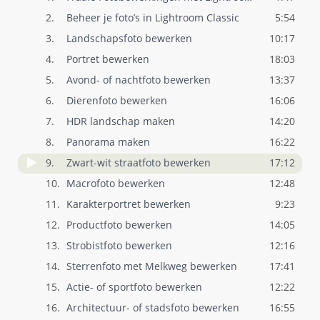
2.
Beheer je foto’s in Lightroom Classic
5:54
3.
Landschapsfoto bewerken
10:17
4.
Portret bewerken
18:03
5.
Avond- of nachtfoto bewerken
13:37
6.
Dierenfoto bewerken
16:06
7.
HDR landschap maken
14:20
8.
Panorama maken
16:22
9.
Zwart-wit straatfoto bewerken
17:12
10.
Macrofoto bewerken
12:48
11.
Karakterportret bewerken
9:23
12.
Productfoto bewerken
14:05
13.
Strobistfoto bewerken
12:16
14.
Sterrenfoto met Melkweg bewerken
17:41
15.
Actie- of sportfoto bewerken
12:22
16.
Architectuur- of stadsfoto bewerken
16:55