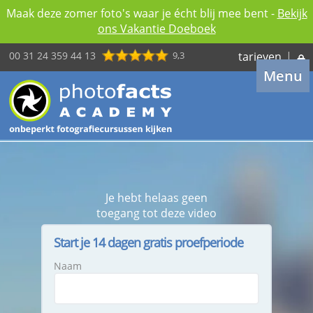
Maak deze zomer foto's waar je écht blij mee bent -
Bekijk
ons Vakantie Doeboek
00 31 24 359 44 13
9,3
tarieven
|
Menu
Je hebt helaas geen
toegang tot deze video
Start je 14 dagen gratis proefperiode
Naam