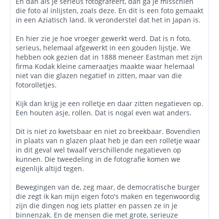
En dan als je serieus fotografeert, dan ga je misschien
die foto al inlijsten, zoals deze. En dit is een foto gemaakt
in een Aziatisch land. Ik veronderstel dat het in Japan is.
En hier zie je hoe vroeger gewerkt werd. Dat is n foto,
serieus, helemaal afgewerkt in een gouden lijstje. We
hebben ook gezien dat in 1888 meneer Eastman met zijn
firma Kodak kleine cameraatjes maakte waar helemaal
niet van die glazen negatief in zitten, maar van die
fotorolletjes.
Kijk dan krijg je een rolletje en daar zitten negatieven op.
Een houten asje, rollen. Dat is nogal even wat anders.
Dit is niet zo kwetsbaar en niet zo breekbaar. Bovendien
in plaats van n glazen plaat heb je dan een rolletje waar
in dit geval wel twaalf verschillende negatieven op
kunnen. Die tweedeling in de fotografie komen we
eigenlijk altijd tegen.
Bewegingen van de, zeg maar, de democratische burger
die zegt ik kan mijn eigen foto's maken en tegenwoordig
zijn die dingen nog iets platter en passen ze in je
binnenzak. En de mensen die met grote, serieuze