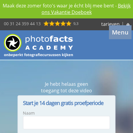
Maak deze zomer foto's waar je écht blij mee bent -
Bekijk
ons Vakantie Doeboek
00 31 24 359 44 13
9,3
tarieven
|
Menu
Je hebt helaas geen
toegang tot deze video
Start je 14 dagen gratis proefperiode
Naam