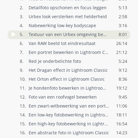
2.
Detailfoto opschonen en focus leggen
5:13
3.
Urbex look versterken met helderheid
2:58
4.
Nabewerking low-key bodyscape
3:16
5.
Textuur van een Urbex omgeving benadrukk..
8:01
6.
Van RAW beeld tot eindresultaat
26:14
7.
Een portret bewerken in Lightroom Classi..
21:12
8.
Red je onderbelichte foto
5:24
9.
Het Dragan effect in Lightroom Classic
9:12
10.
Het Orton effect in Lightroom Classic
8:36
11.
Je hondenfoto bewerken in Lightroom Clas..
19:12
12.
Foto van een roofvogel bewerken
9:45
13.
Een zwart-witbewerking van een portret
11:06
14.
Een low-key fotobewerking in Lightroom C..
18:11
15.
Een high-key fotobewerking in Lightroom ..
16:54
16.
Een abstracte foto in Lightroom Classic
14:23