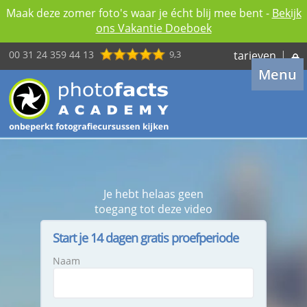
Maak deze zomer foto's waar je écht blij mee bent -
Bekijk
ons Vakantie Doeboek
00 31 24 359 44 13
9,3
tarieven
|
Menu
Je hebt helaas geen
toegang tot deze video
Start je 14 dagen gratis proefperiode
Naam