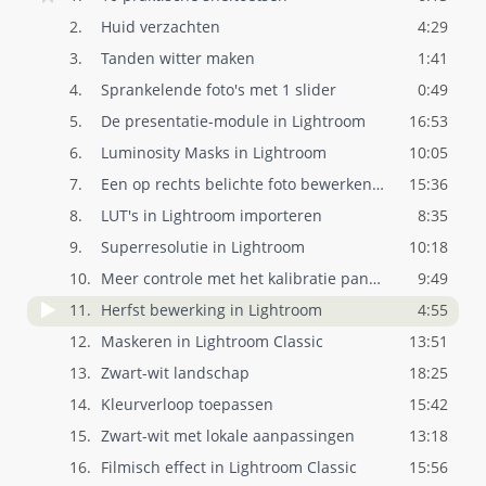
2.
Huid verzachten
4:29
3.
Tanden witter maken
1:41
4.
Sprankelende foto's met 1 slider
0:49
5.
De presentatie-module in Lightroom
16:53
6.
Luminosity Masks in Lightroom
10:05
7.
Een op rechts belichte foto bewerken in ..
15:36
8.
LUT's in Lightroom importeren
8:35
9.
Superresolutie in Lightroom
10:18
10.
Meer controle met het kalibratie paneel
9:49
11.
Herfst bewerking in Lightroom
4:55
12.
Maskeren in Lightroom Classic
13:51
13.
Zwart-wit landschap
18:25
14.
Kleurverloop toepassen
15:42
15.
Zwart-wit met lokale aanpassingen
13:18
16.
Filmisch effect in Lightroom Classic
15:56