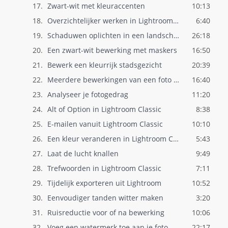
17.
Zwart-wit met kleuraccenten
10:13
18.
Overzichtelijker werken in Lightroom Cla..
6:40
19.
Schaduwen oplichten in een landschapsfot..
26:18
20.
Een zwart-wit bewerking met maskers
16:50
21.
Bewerk een kleurrijk stadsgezicht
20:39
22.
Meerdere bewerkingen van een foto in Lig..
16:40
23.
Analyseer je fotogedrag
11:20
24.
Alt of Option in Lightroom Classic
8:38
25.
E-mailen vanuit Lightroom Classic
10:10
26.
Een kleur veranderen in Lightroom Classi..
5:43
27.
Laat de lucht knallen
9:49
28.
Trefwoorden in Lightroom Classic
7:11
29.
Tijdelijk exporteren uit Lightroom
10:52
30.
Eenvoudiger tanden witter maken
3:20
31.
Ruisreductie voor of na bewerking
10:06
32.
Voeg een watermerk toe aan je foto
22:17