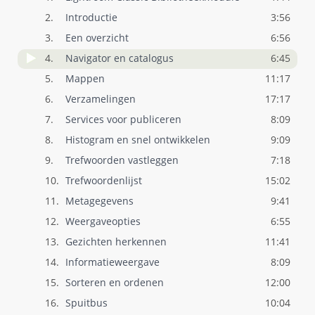
2.
Introductie
3:56
3.
Een overzicht
6:56
4.
Navigator en catalogus
6:45
5.
Mappen
11:17
6.
Verzamelingen
17:17
7.
Services voor publiceren
8:09
8.
Histogram en snel ontwikkelen
9:09
9.
Trefwoorden vastleggen
7:18
10.
Trefwoordenlijst
15:02
11.
Metagegevens
9:41
12.
Weergaveopties
6:55
13.
Gezichten herkennen
11:41
14.
Informatieweergave
8:09
15.
Sorteren en ordenen
12:00
16.
Spuitbus
10:04