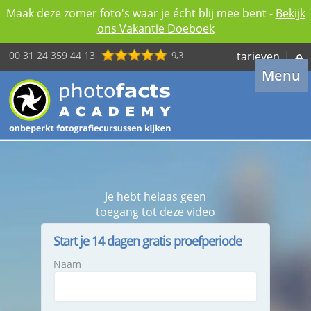
Maak deze zomer foto's waar je écht blij mee bent -
Bekijk
ons Vakantie Doeboek
00 31 24 359 44 13
9,3
tarieven
|
Menu
Je hebt helaas geen
toegang tot deze video
Start je 14 dagen gratis proefperiode
Naam