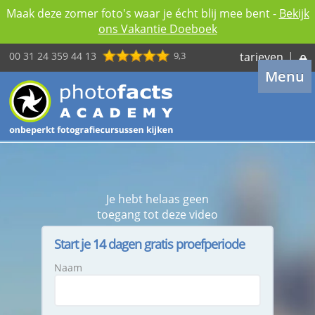
Maak deze zomer foto's waar je écht blij mee bent -
Bekijk
ons Vakantie Doeboek
00 31 24 359 44 13
9,3
tarieven
|
Menu
Je hebt helaas geen
toegang tot deze video
Start je 14 dagen gratis proefperiode
Naam