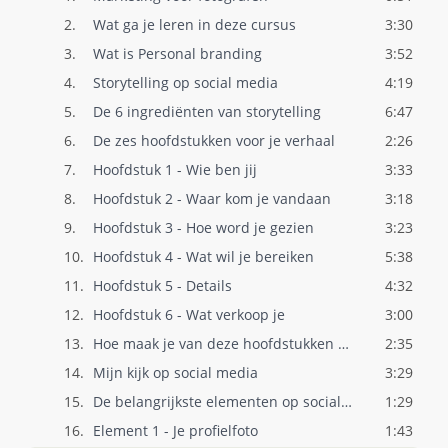
2.
Wat ga je leren in deze cursus
3:30
3.
Wat is Personal branding
3:52
4.
Storytelling op social media
4:19
5.
De 6 ingrediënten van storytelling
6:47
6.
De zes hoofdstukken voor je verhaal
2:26
7.
Hoofdstuk 1 - Wie ben jij
3:33
8.
Hoofdstuk 2 - Waar kom je vandaan
3:18
9.
Hoofdstuk 3 - Hoe word je gezien
3:23
10.
Hoofdstuk 4 - Wat wil je bereiken
5:38
11.
Hoofdstuk 5 - Details
4:32
12.
Hoofdstuk 6 - Wat verkoop je
3:00
13.
Hoe maak je van deze hoofdstukken een st..
2:35
14.
Mijn kijk op social media
3:29
15.
De belangrijkste elementen op social med..
1:29
16.
Element 1 - Je profielfoto
1:43