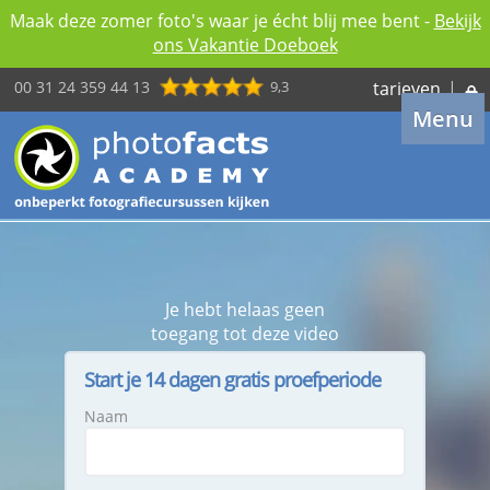
Maak deze zomer foto's waar je écht blij mee bent -
Bekijk
ons Vakantie Doeboek
00 31 24 359 44 13
9,3
tarieven
|
Menu
Je hebt helaas geen
toegang tot deze video
Start je 14 dagen gratis proefperiode
Naam