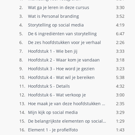
2.
Wat ga je leren in deze cursus
3:30
3.
Wat is Personal branding
3:52
4.
Storytelling op social media
4:19
5.
De 6 ingrediënten van storytelling
6:47
6.
De zes hoofdstukken voor je verhaal
2:26
7.
Hoofdstuk 1 - Wie ben jij
3:33
8.
Hoofdstuk 2 - Waar kom je vandaan
3:18
9.
Hoofdstuk 3 - Hoe word je gezien
3:23
10.
Hoofdstuk 4 - Wat wil je bereiken
5:38
11.
Hoofdstuk 5 - Details
4:32
12.
Hoofdstuk 6 - Wat verkoop je
3:00
13.
Hoe maak je van deze hoofdstukken een st..
2:35
14.
Mijn kijk op social media
3:29
15.
De belangrijkste elementen op social med..
1:29
16.
Element 1 - Je profielfoto
1:43