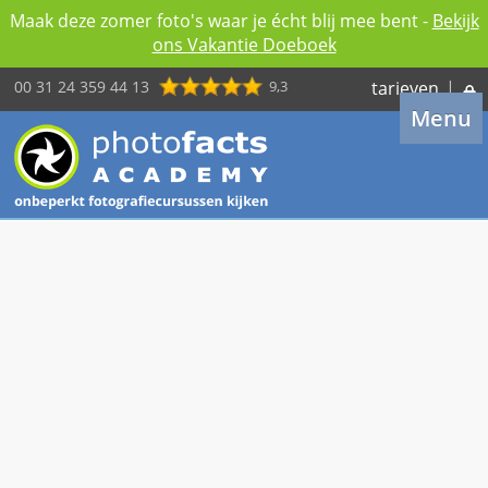
Maak deze zomer foto's waar je écht blij mee bent -
Bekijk
ons Vakantie Doeboek
00 31 24 359 44 13
9,3
tarieven
|
Menu