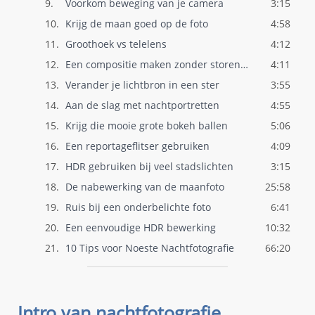
9.
Voorkom beweging van je camera
3:15
10.
Krijg de maan goed op de foto
4:58
11.
Groothoek vs telelens
4:12
12.
Een compositie maken zonder storende ele..
4:11
13.
Verander je lichtbron in een ster
3:55
14.
Aan de slag met nachtportretten
4:55
15.
Krijg die mooie grote bokeh ballen
5:06
16.
Een reportageflitser gebruiken
4:09
17.
HDR gebruiken bij veel stadslichten
3:15
18.
De nabewerking van de maanfoto
25:58
19.
Ruis bij een onderbelichte foto
6:41
20.
Een eenvoudige HDR bewerking
10:32
21.
10 Tips voor Noeste Nachtfotografie
66:20
Intro van nachtfotografie