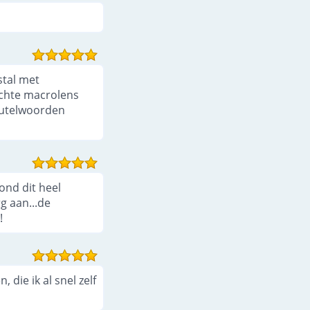
stal met
chte macrolens
eutelwoorden
ond dit heel
g aan...de
!
die ik al snel zelf