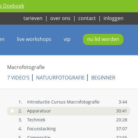
ie Doeboek
tarieven
|
over ons
|
contact
|
inloggen
en
live workshops
vip
nu lid worden
Macrofotografie
7 VIDEO'S
NATUURFOTOGRAFIE
BEGINNER
1.
Introductie Cursus Macrofotografie
3:44
2.
Apparatuur
30:41
3.
Techniek
20:28
4.
Focusstacking
37:07
5.
Compositie
32:55