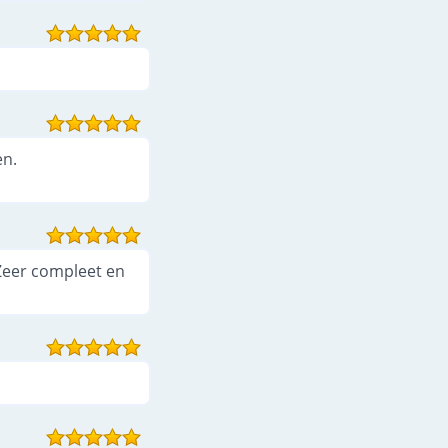
en.
Zeer compleet en