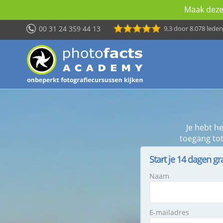
Maak deze 
00 31 24 359 44 13
9,3
door 8.078 leden
Je hebt h
toegang tot
Start je 14 dagen gr
Naam
E-mailadres