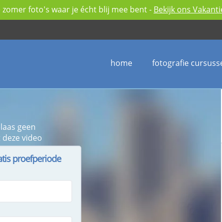
zomer foto's waar je écht blij mee bent -
Bekijk ons Vakant
home
fotografie cursuss
elaas geen
 deze video
atis proefperiode