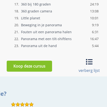
17.
360 bij 180 graden
24:19
18.
360 graden camera
13:08
19.
Little planet
10:01
20.
Beweging in je panorama
9:19
21.
Fouten uit een panorama halen
6:31
22.
Panorama met een tilt-shiftlens
16:47
23.
Panorama uit de hand
5:44
24.
Panorama met een smartphone
5:29
25.
Croppen in een panorama
8:12
Koop deze cursus
verberg lijst
ie?