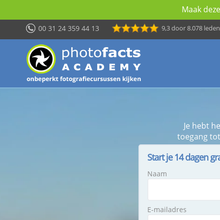
Maak deze 
00 31 24 359 44 13
9,3
door 8.078 leden
Je hebt h
toegang tot
Start je 14 dagen gr
Naam
E-mailadres