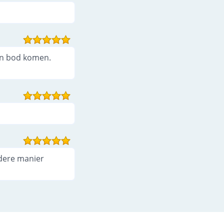
an bod komen.
dere manier