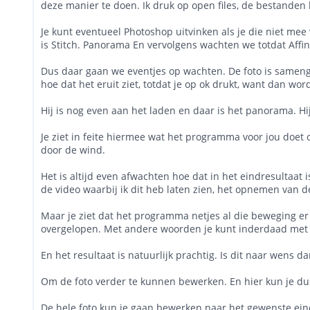
deze manier te doen. Ik druk op open files, de bestanden k
Je kunt eventueel Photoshop uitvinken als je die niet mee
is Stitch. Panorama En vervolgens wachten we totdat Affin
Dus daar gaan we eventjes op wachten. De foto is samenge
hoe dat het eruit ziet, totdat je op ok drukt, want dan w
Hij is nog even aan het laden en daar is het panorama. Hij
Je ziet in feite hiermee wat het programma voor jou doet o
door de wind.
Het is altijd even afwachten hoe dat in het eindresultaat 
de video waarbij ik dit heb laten zien, het opnemen van 
Maar je ziet dat het programma netjes al die beweging er tu
overgelopen. Met andere woorden je kunt inderdaad met m
En het resultaat is natuurlijk prachtig. Is dit naar wens
Om de foto verder te kunnen bewerken. En hier kun je dus
De hele foto kun je gaan bewerken naar het gewenste eindr