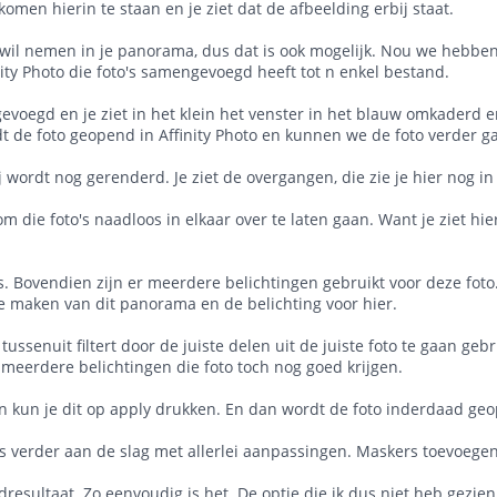
omen hierin te staan en je ziet dat de afbeelding erbij staat.
 wil nemen in je panorama, dus dat is ook mogelijk. Nou we hebben 
ity Photo die foto's samengevoegd heeft tot n enkel bestand.
voegd en je ziet in het klein het venster in het blauw omkaderd e
ordt de foto geopend in Affinity Photo en kunnen we de foto verder 
 wordt nog gerenderd. Je ziet de overgangen, die zie je hier nog in
m die foto's naadloos in elkaar over te laten gaan. Want je ziet hi
is. Bovendien zijn er meerdere belichtingen gebruikt voor deze fot
de maken van dit panorama en de belichting voor hier.
ssenuit filtert door de juiste delen uit de juiste foto te gaan gebr
eerdere belichtingen die foto toch nog goed krijgen.
 dan kun je dit op apply drukken. En dan wordt de foto inderdaad ge
 verder aan de slag met allerlei aanpassingen. Maskers toevoegen
esultaat. Zo eenvoudig is het. De optie die ik dus niet heb gezien 