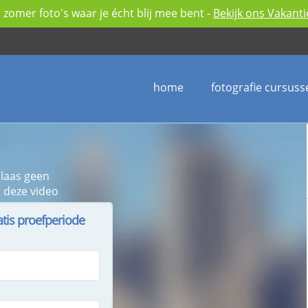
zomer foto's waar je écht blij mee bent -
Bekijk ons Vakant
home
fotografie cursuss
elaas geen
 deze video
atis proefperiode