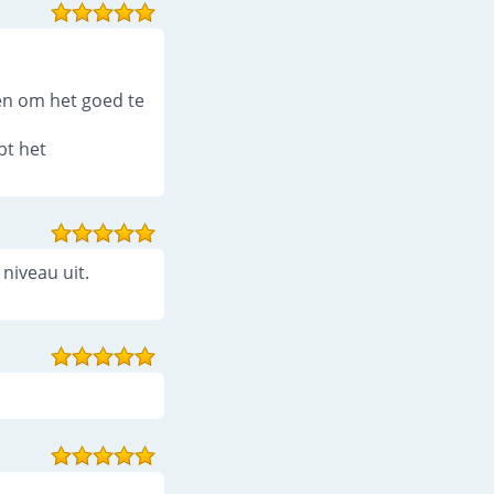
jken om het goed te
bt het
niveau uit.