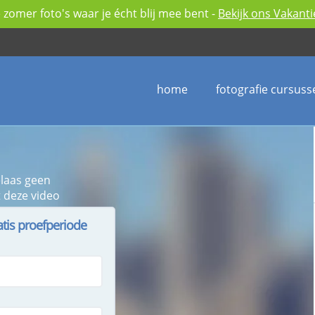
zomer foto's waar je écht blij mee bent -
Bekijk ons Vakant
home
fotografie cursuss
elaas geen
 deze video
atis proefperiode