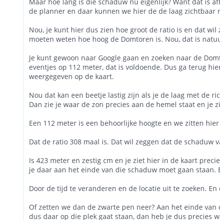
Maar hoe lang is die schaduw nu eigenlijk? Want dat is af
de planner en daar kunnen we hier de de laag zichtbaar 
Nou, je kunt hier dus zien hoe groot de ratio is en dat w
moeten weten hoe hoog de Domtoren is. Nou, dat is natuur
Je kunt gewoon naar Google gaan en zoeken naar de Domt
eventjes op 112 meter, dat is voldoende. Dus ga terug hi
weergegeven op de kaart.
Nou dat kan een beetje lastig zijn als je de laag met de 
Dan zie je waar de zon precies aan de hemel staat en je zi
Een 112 meter is een behoorlijke hoogte en we zitten hie
Dat de ratio 308 maal is. Dat wil zeggen dat de schaduw v
Is 423 meter en zestig cm en je ziet hier in de kaart preci
je daar aan het einde van die schaduw moet gaan staan. E
Door de tijd te veranderen en de locatie uit te zoeken. En 
Of zetten we dan de zwarte pen neer? Aan het einde van 
dus daar op die plek gaat staan, dan heb je dus precies wa