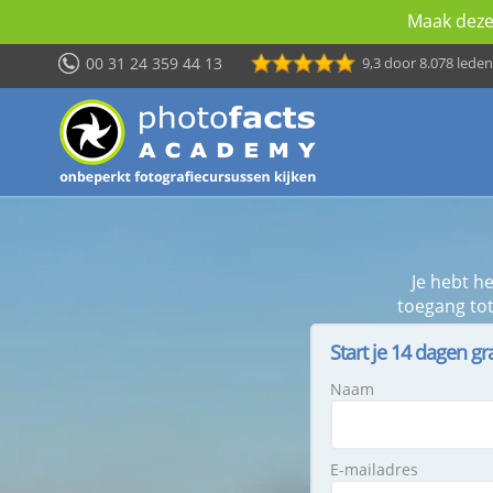
Maak deze 
00 31 24 359 44 13
9,3
door 8.078 leden
Je hebt h
toegang tot
Start je 14 dagen gr
Naam
E-mailadres