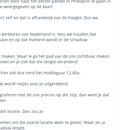
enen door naar het eerste paneel in Photopills te gaan in
uw weergegeven op de kaart.
ct zelf en dat is afhankelijk van de hoogte. Dus we
e kerktoren van Nederland is. Nou we houden dat
op save en op dat moment wordt er de schaduw
aar maken. Maar ik ga het pad van de zon zichtbaar maken.
iven en je ziet dat die lengte veranderd.
t hier dat dus rond het middaguur 12.40u.
at wordt netjes voor je uitgerekend.
tograferen met de zon precies op die stip, dan weet je dat
len.
die locatie. Dan zou je.
omen om die exacte locatie weer te geven. Maar als je
chaduw lengte.