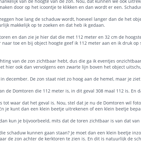
hankelijk van de hoogte van de zon. Nou, dat kunnen we ook uitrek
maken door op het icoontje te klikken en dan wordt er een. Schad
il zeggen hoe lang de schaduw wordt, hoeveel langer dan de het obje
lijk makkelijk op te zoeken en dat heb ik gedaan.
oren en dan zie je hier dat die met 112 meter en 32 cm de hoogst
er naar toe en bij object hoogte geef ik 112 meter aan en ik druk 
richting van de zon zichtbaar hebt, dus die ga ik eventjes onzichtb
et hier ook dan vervolgens een zwarte lijn boven het object uitschu
r in december. De zon staat niet zo hoog aan de hemel, maar je zie
an de Domtoren die 112 meter is, in dit geval 308 maal 112 is. En d
es tot waar dat het geval is. Nou, stel dat je nu de Domtoren wil fo
n je kunt dan een klein beetje uitrekenen of een klein beetje bepa
dan kun je bijvoorbeeld, mits dat de toren zichtbaar is van dat van 
die schaduw kunnen gaan staan? Je moet dan een klein beetje inzo
ar de zon achter de kerktoren te zien is. En dit is natuurlijk de s