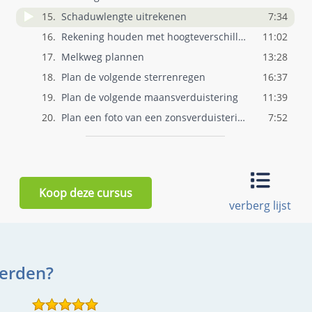
15.
Schaduwlengte uitrekenen
7:34
16.
Rekening houden met hoogteverschillen
11:02
17.
Melkweg plannen
13:28
18.
Plan de volgende sterrenregen
16:37
19.
Plan de volgende maansverduistering
11:39
20.
Plan een foto van een zonsverduistering
7:52
Koop deze cursus
verberg lijst
derden?