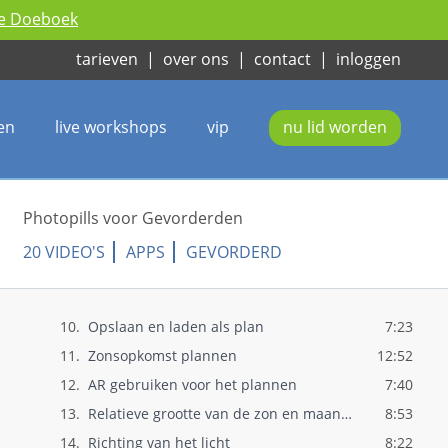
ie Doeboek
tarieven
|
over ons
|
contact
|
inloggen
1.
Photopills voor gevorderden
1:43
2.
Introductie
2:10
3.
Opfrisser over de Planner
7:19
en
live workshops
vip
nu lid worden
4.
Zoekfunctie gebruiken
5:09
5.
Rode en zwarte pin gebruiken
8:07
6.
Zonsopkomst en zonsondergang plannen
7:49
Photopills voor Gevorderden
7.
Maanfoto plannen
13:40
20 VIDEO'S
APPS
GEVORDERD
8.
Field of view in de planner
6:36
9.
Scherptediepte overlay in de planner
7:14
10.
Opslaan en laden als plan
7:23
11.
Zonsopkomst plannen
12:52
12.
AR gebruiken voor het plannen
7:40
13.
Relatieve grootte van de zon en maan pla..
8:53
14.
Richting van het licht
8:22