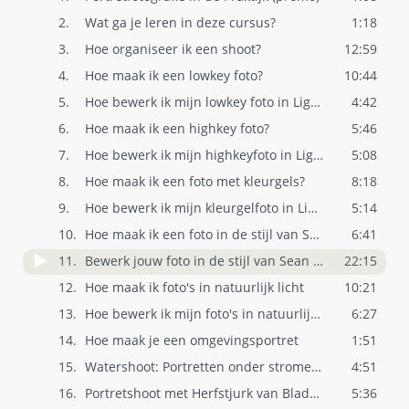
2.
Wat ga je leren in deze cursus?
1:18
3.
Hoe organiseer ik een shoot?
12:59
4.
Hoe maak ik een lowkey foto?
10:44
5.
Hoe bewerk ik mijn lowkey foto in Lightr..
4:42
6.
Hoe maak ik een highkey foto?
5:46
7.
Hoe bewerk ik mijn highkeyfoto in Lightr..
5:08
8.
Hoe maak ik een foto met kleurgels?
8:18
9.
Hoe bewerk ik mijn kleurgelfoto in Light..
5:14
10.
Hoe maak ik een foto in de stijl van Sea..
6:41
11.
Bewerk jouw foto in de stijl van Sean Ar..
22:15
12.
Hoe maak ik foto's in natuurlijk licht
10:21
13.
Hoe bewerk ik mijn foto's in natuurlijk ..
6:27
14.
Hoe maak je een omgevingsportret
1:51
15.
Watershoot: Portretten onder stromend wa..
4:51
16.
Portretshoot met Herfstjurk van Bladeren
5:36