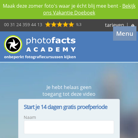
Maak deze zomer foto's waar je écht blij mee bent -
Bekijk
ons Vakantie Doeboek
00 31 24 359 44 13
9,3
tarieven
|
Menu
Je hebt helaas geen
toegang tot deze video
Start je 14 dagen gratis proefperiode
Naam