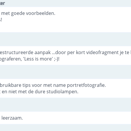
ker
gd met goede voorbeelden.
!
estructureerde aanpak ...door per kort videofragment je te
graferen, 'Less is more' ;-)!
bruikbare tips voor met name portretfotografie.
ht en niet met de dure studiolampen.
l leerzaam.