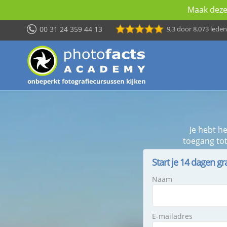
Maak deze 
00 31 24 359 44 13
9,3
door 8.073 leden
Je hebt h
toegang tot
Start je 14 dagen gr
Naam
E-mailadres