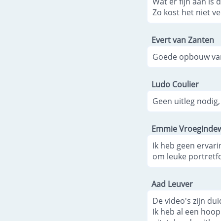
Wat er fijn aan is d
Zo kost het niet ve
Evert van Zanten
Goede opbouw van
Ludo Coulier
Geen uitleg nodig, 
Emmie Vroegindew
Ik heb geen ervari
om leuke portretf
Aad Leuver
De video's zijn du
Ik heb al een hoo