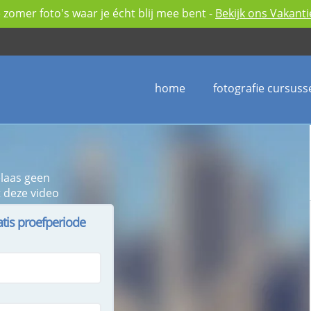
zomer foto's waar je écht blij mee bent -
Bekijk ons Vakant
home
fotografie cursuss
elaas geen
 deze video
atis proefperiode