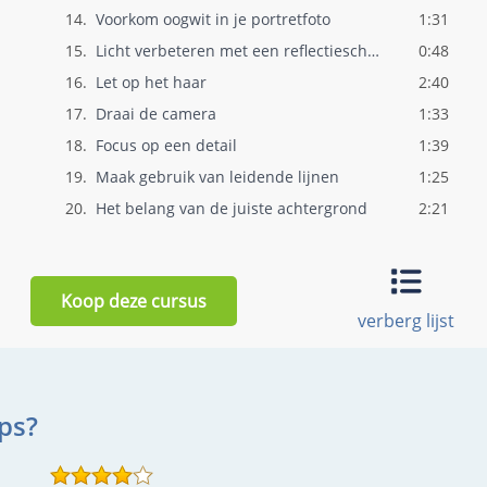
14.
Voorkom oogwit in je portretfoto
1:31
15.
Licht verbeteren met een reflectiescherm
0:48
16.
Let op het haar
2:40
17.
Draai de camera
1:33
18.
Focus op een detail
1:39
19.
Maak gebruik van leidende lijnen
1:25
20.
Het belang van de juiste achtergrond
2:21
21.
Flitsen in de studio: Start met één lich..
1:36
22.
Flitsen in de studio: Hoe creëer je een ..
1:48
Koop deze cursus
23.
Flitsen in de studio: Je onderwerp los v..
1:35
verberg lijst
24.
Gebruik een strookje behang als achtergr..
1:32
25.
Goedkoop creatieve achtergronden maken
1:02
26.
Wissel je poses
2:33
ps?
27.
Geef positieve aanwijzingen
3:16
28.
Draai het lichaam weg van de camera
1:00