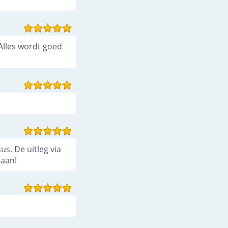
 Alles wordt goed
s. De uitleg via
gaan!