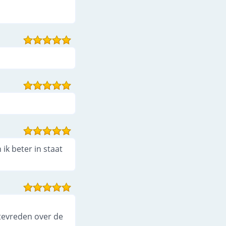
ik beter in staat
 tevreden over de