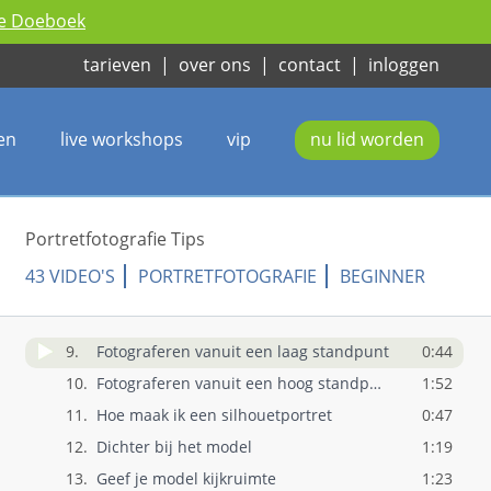
ie Doeboek
tarieven
|
over ons
|
contact
|
inloggen
1.
Portretfotografie Tips (promo)
0:44
2.
Scherpstellen op de ogen
1:22
en
live workshops
vip
nu lid worden
3.
Niet teveel ruimte boven het hoofd
1:25
4.
Het onderwerp uit het midden plaatsen
1:14
5.
Onderwerp in het midden plaatsen
1:31
Portretfotografie Tips
6.
Beperk je mogelijkheden
0:42
43 VIDEO'S
PORTRETFOTOGRAFIE
BEGINNER
7.
Zorg voor een onscherpe achtergrond
2:24
8.
Opdracht: Maak een portret met achtergro..
1:42
9.
Fotograferen vanuit een laag standpunt
0:44
10.
Fotograferen vanuit een hoog standpunt
1:52
11.
Hoe maak ik een silhouetportret
0:47
12.
Dichter bij het model
1:19
13.
Geef je model kijkruimte
1:23