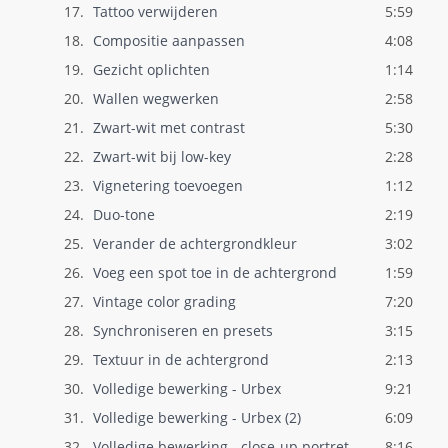
17.
Tattoo verwijderen
5:59
18.
Compositie aanpassen
4:08
19.
Gezicht oplichten
1:14
20.
Wallen wegwerken
2:58
21.
Zwart-wit met contrast
5:30
22.
Zwart-wit bij low-key
2:28
23.
Vignetering toevoegen
1:12
24.
Duo-tone
2:19
25.
Verander de achtergrondkleur
3:02
26.
Voeg een spot toe in de achtergrond
1:59
27.
Vintage color grading
7:20
28.
Synchroniseren en presets
3:15
29.
Textuur in de achtergrond
2:13
30.
Volledige bewerking - Urbex
9:21
31.
Volledige bewerking - Urbex (2)
6:09
32.
Volledige bewerking - close-up portret
8:16