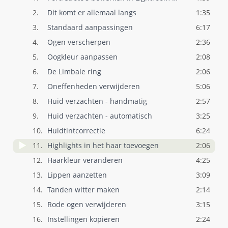
2.
Dit komt er allemaal langs
1:35
3.
Standaard aanpassingen
6:17
4.
Ogen verscherpen
2:36
5.
Oogkleur aanpassen
2:08
6.
De Limbale ring
2:06
7.
Oneffenheden verwijderen
5:06
8.
Huid verzachten - handmatig
2:57
9.
Huid verzachten - automatisch
3:25
10.
Huidtintcorrectie
6:24
11.
Highlights in het haar toevoegen
2:06
12.
Haarkleur veranderen
4:25
13.
Lippen aanzetten
3:09
14.
Tanden witter maken
2:14
15.
Rode ogen verwijderen
3:15
16.
Instellingen kopiëren
2:24