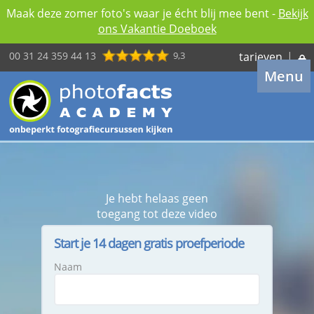
Maak deze zomer foto's waar je écht blij mee bent -
Bekijk
ons Vakantie Doeboek
00 31 24 359 44 13
9,3
tarieven
|
Menu
Je hebt helaas geen
toegang tot deze video
Start je 14 dagen gratis proefperiode
Naam