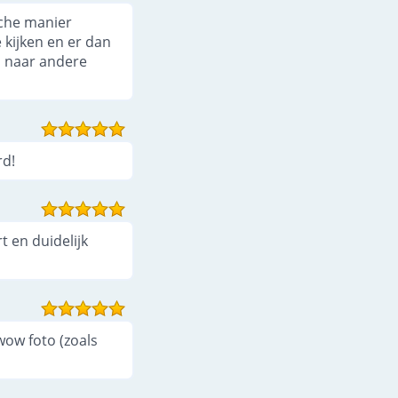
sche manier
 kijken en er dan
n naar andere
rd!
 en duidelijk
wow foto (zoals