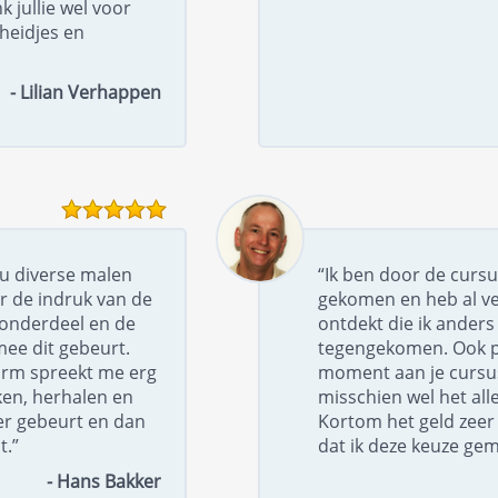
k jullie wel voor
gheidjes en
- Lilian Verhappen
nu diverse malen
“Ik ben door de cursu
r de indruk van de
gekomen en heb al ve
r onderdeel en de
ontdekt die ik anders 
mee dit gebeurt.
tegengekomen. Ook pre
orm spreekt me erg
moment aan je cursus
ken, herhalen en
misschien wel het all
er gebeurt en dan
Kortom het geld zeer 
t.”
dat ik deze keuze ge
- Hans Bakker