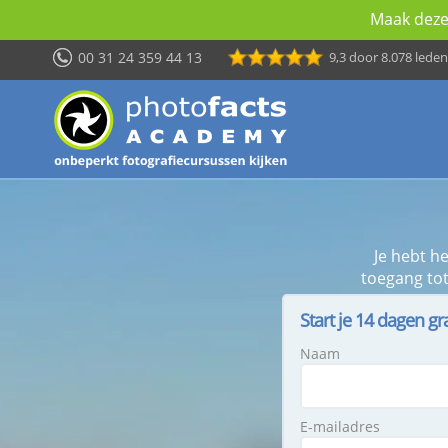
Maak deze 
00 31 24 359 44 13
9,3
door 8.078 leden
Je hebt h
toegang tot
Start je 14 dagen gr
Naam
E-mailadres