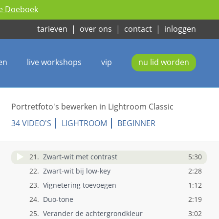
10.
Huidtintcorrectie
6:24
ie Doeboek
11.
Highlights in het haar toevoegen
2:06
tarieven
|
over ons
|
contact
|
inloggen
12.
Haarkleur veranderen
4:25
13.
Lippen aanzetten
3:09
14.
Tanden witter maken
2:14
en
live workshops
vip
nu lid worden
15.
Rode ogen verwijderen
3:15
16.
Instellingen kopiëren
2:24
17.
Tattoo verwijderen
5:59
Portretfoto's bewerken in Lightroom Classic
18.
Compositie aanpassen
4:08
34 VIDEO'S
LIGHTROOM
BEGINNER
19.
Gezicht oplichten
1:14
20.
Wallen wegwerken
2:58
21.
Zwart-wit met contrast
5:30
22.
Zwart-wit bij low-key
2:28
23.
Vignetering toevoegen
1:12
24.
Duo-tone
2:19
25.
Verander de achtergrondkleur
3:02