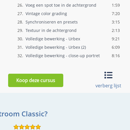
26.
Voeg een spot toe in de achtergrond
1:59
27.
Vintage color grading
7:20
28.
Synchroniseren en presets
3:15
29.
Textuur in de achtergrond
2:13
30.
Volledige bewerking - Urbex
9:21
31.
Volledige bewerking - Urbex (2)
6:09
32.
Volledige bewerking - close-up portret
8:16
33.
Slimme voorinstellingen maken voor snell..
9:30
34.
Zelf aan de slag!
1:17
Koop deze cursus
verberg lijst
troom Classic?