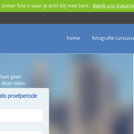
zomer foto's waar je écht blij mee bent -
Bekijk ons Vakant
home
fotografie cursuss
elaas geen
 deze video
atis proefperiode