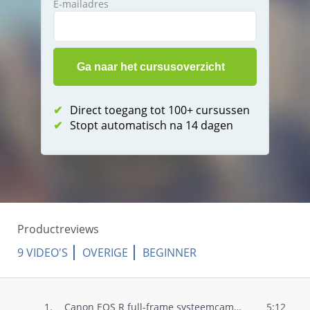
E-mailadres
✔
Direct toegang tot 100+ cursussen
✔
Stopt automatisch na 14 dagen
Productreviews
9 VIDEO'S
OVERIGE
BEGINNER
1.
Canon EOS R full-frame systeemcamera
5:12