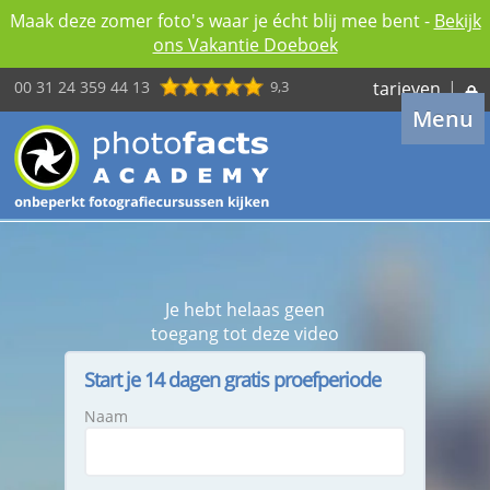
Maak deze zomer foto's waar je écht blij mee bent -
Bekijk
ons Vakantie Doeboek
00 31 24 359 44 13
9,3
tarieven
|
Menu
Je hebt helaas geen
toegang tot deze video
Start je 14 dagen gratis proefperiode
Naam