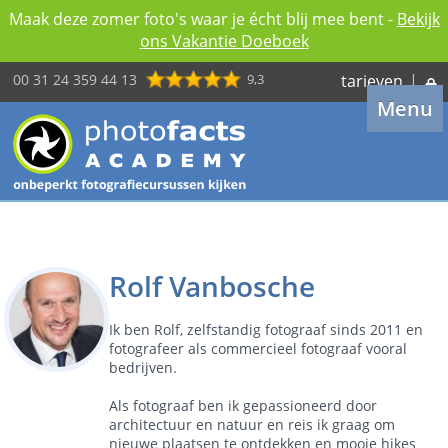
Maak deze zomer foto's waar je écht blij mee bent -
Bekijk
ons Vakantie Doeboek
00 31 24 359 44 13
9,3
tarieven
|
Menu
Rolf Vanbosche
Ik ben Rolf, zelfstandig fotograaf sinds 2011 en
fotografeer als commercieel fotograaf vooral
bedrijven.
Als fotograaf ben ik gepassioneerd door
architectuur en natuur en reis ik graag om
nieuwe plaatsen te ontdekken en mooie hikes