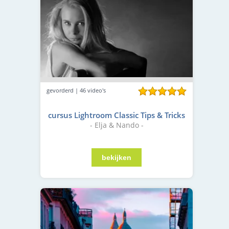
gevorderd | 46 video's
cursus Lightroom Classic Tips & Tricks
- Elja & Nando -