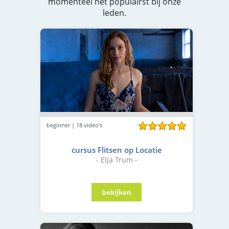
momenteel het populairst bij onze
leden.
beginner | 18 video's
cursus Flitsen op Locatie
- Elja Trum -