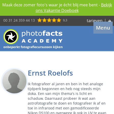
Maak deze zomer foto's waar je écht blij mee bent -
Bekijk
ons Vakantie Doeboek
00 31 24 359 44 13
9,3
tarieven
|
Menu
Ernst Roelofs
Ik fotografeer al jaren en ben in het analoge
tijdperk begonnen en heb nog steeds mijn
doka. Een van mijn thema's is licht en
schaduw. Daarnaast probeer ik wat aan
astrofotografie te doen en fotografeer ik af en
toe in infrarood met een gemodificeeerde
Nikon D5100 en overweeg ik ook in UV te gaan