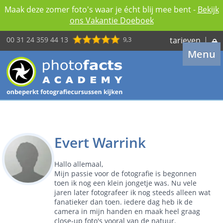
Maak deze zomer foto's waar je écht blij mee bent -
Bekijk
ons Vakantie Doeboek
00 31 24 359 44 13
9,3
tarieven
|
Menu
Evert Warrink
Hallo allemaal,
Mijn passie voor de fotografie is begonnen
toen ik nog een klein jongetje was. Nu vele
jaren later fotografeer ik nog steeds alleen wat
fanatieker dan toen. iedere dag heb ik de
camera in mijn handen en maak heel graag
close-up foto's vooral van de natuur.