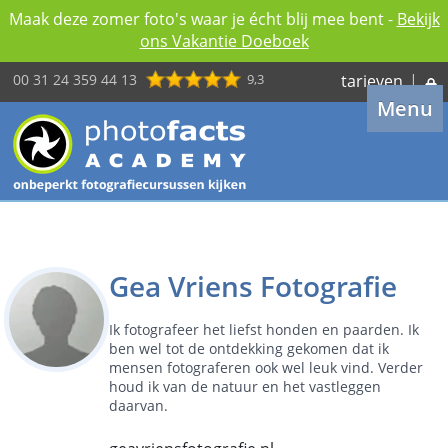
Maak deze zomer foto's waar je écht blij mee bent -
Bekijk
ons Vakantie Doeboek
00 31 24 359 44 13
9,3
tarieven
|
Menu
Gea Vriens Fotografie
Ik fotografeer het liefst honden en paarden. Ik
ben wel tot de ontdekking gekomen dat ik
mensen fotograferen ook wel leuk vind. Verder
houd ik van de natuur en het vastleggen
daarvan.