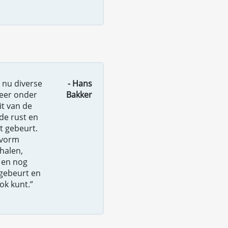
s nu diverse
- Hans
eer onder
Bakker
it van de
de rust en
t gebeurt.
-vorm
halen,
 en nog
 gebeurt en
ook kunt.”