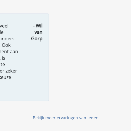
veel
- Wil
le
van
 anders
Gorp
. Ook
oment aan
 is
ste
er zeker
 keuze
Bekijk meer ervaringen van leden