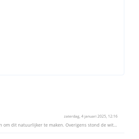
zaterdag, 4 januari 2025, 12:16
Ik heb deze foto binnen gemaakt, zonder flitser. Ik ben niet tevreden over de kleuren. Wat kan ik aan de instellingen doen om dit natuurlijker te maken. Overigens stond de witbalans op: bewolkt.