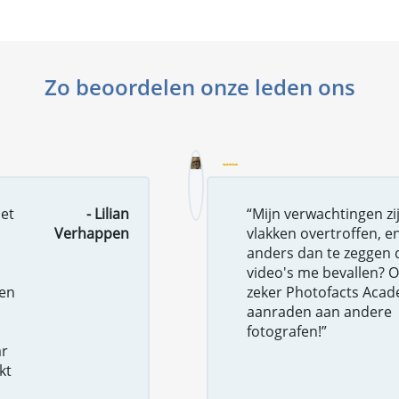
Zo beoordelen onze leden ons
met
- Lilian
“Mijn verwachtingen zij
Verhappen
vlakken overtroffen, e
anders dan te zeggen 
video's me bevallen? Oo
ben
zeker Photofacts Aca
l
aanraden aan andere
fotografen!”
ar
kt