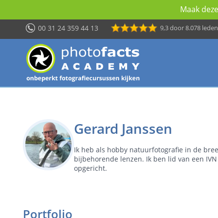
Maak deze 
00 31 24 359 44 13
9,3
door 8.078 leden
Gerard Janssen
Ik heb als hobby natuurfotografie in de bre
bijbehorende lenzen. Ik ben lid van een IV
opgericht.
Portfolio