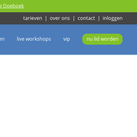
ie Doeboek
tarieven
|
over ons
|
contact
|
inloggen
en
live workshops
vip
nu lid worden