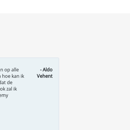
n op alle
- Aldo
n hoe kan ik
Vehent
dat de
k zal ik
demy