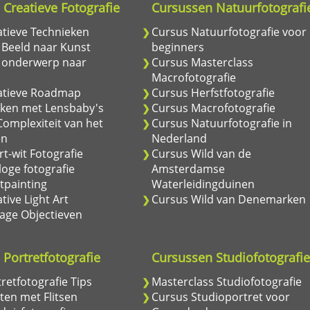
Creatieve Fotografie
Cursussen Natuurfotografi
atieve Technieken
Cursus Natuurfotografie voor
 Beeld naar Kunst
beginners
 onderwerp naar
Cursus Masterclass
Macrofotografie
atieve Roadmap
Cursus Herfstfotografie
ken met Lensbaby's
Cursus Macrofotografie
omplexiteit van het
Cursus Natuurfotografie in
en
Nederland
t-wit Fotografie
Cursus Wild van de
oge fotografie
Amsterdamse
tpainting
Waterleidingduinen
tive Light Art
Cursus Wild van Denemarken
age Objectieven
Portretfotografie
Cursussen Studiofotografi
retfotografie Tips
Masterclass Studiofotografie
ten met Flitsen
Cursus Studioportret voor