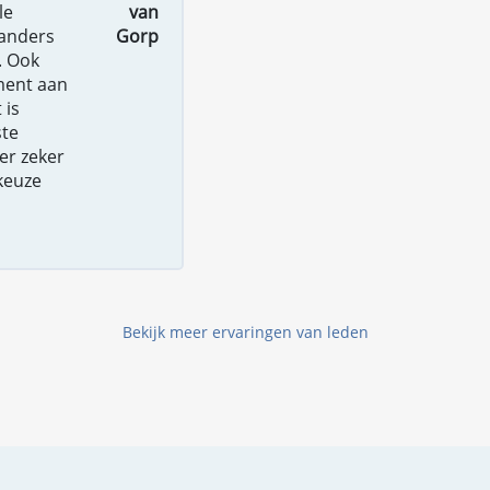
le
van
 anders
Gorp
. Ook
oment aan
 is
ste
er zeker
 keuze
Bekijk meer ervaringen van leden