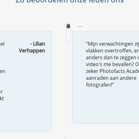
met
- Lilian
“Mijn verwachtingen zij
Verhappen
vlakken overtroffen, e
anders dan te zeggen 
video's me bevallen? Oo
ben
zeker Photofacts Aca
l
aanraden aan andere
fotografen!”
ar
kt