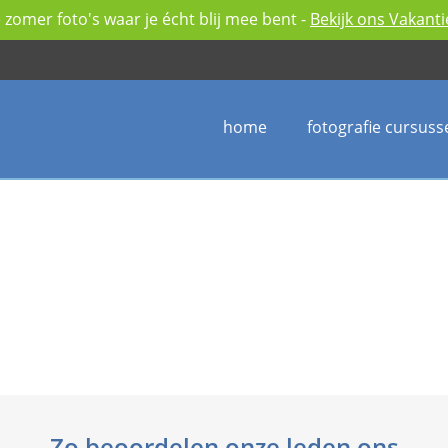
zomer foto's waar je écht blij mee bent -
Bekijk ons Vakant
home
fotografie cursuss
Zo beoordelen onze leden ons