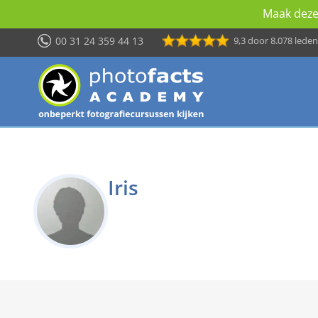
Maak deze 
00 31 24 359 44 13
9,3
door 8.078 leden
Iris