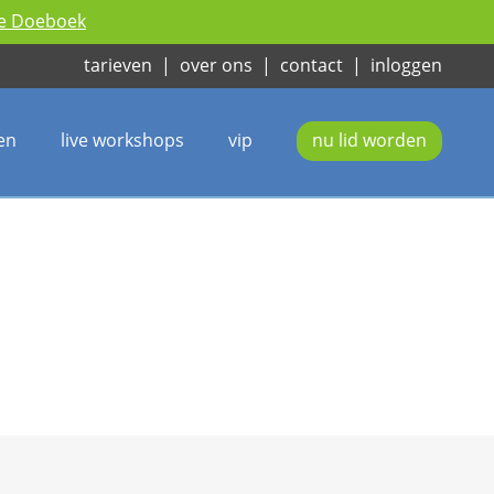
ie Doeboek
tarieven
|
over ons
|
contact
|
inloggen
en
live workshops
vip
nu lid worden