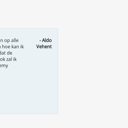
n op alle
- Aldo
n hoe kan ik
Vehent
dat de
k zal ik
demy