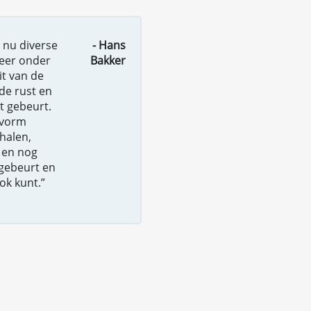
s nu diverse
- Hans
eer onder
Bakker
it van de
de rust en
t gebeurt.
-vorm
halen,
 en nog
 gebeurt en
ook kunt.”