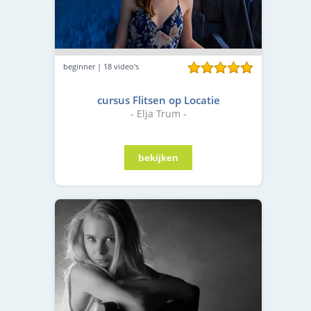
beginner | 18 video's
cursus Flitsen op Locatie
- Elja Trum -