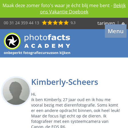
Maak deze zomer foto's waar je écht blij mee bent -
Bekijk
ons Vakantie Doeboek
00 31 24 359 44 13
9,3
tarieven
|
Menu
Kimberly-Scheers
Hi,
ik ben Kimberly, 27 jaar oud en ik hou me
vooral bezig met dierenfotografie. Soms komt
er een andere opdracht binnen, ook heel leuk!
Maar de focus ligt echt op de dieren. Ik
fotografeer met een systeemcamera van
Canon, de EOS R6.