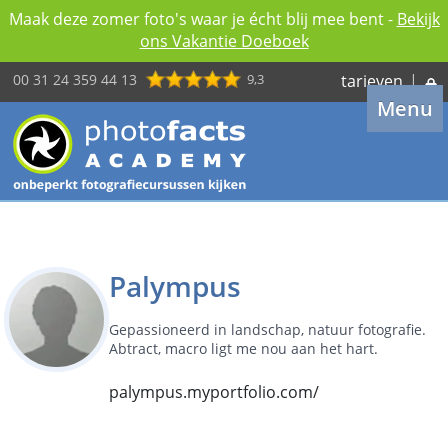
Maak deze zomer foto's waar je écht blij mee bent -
Bekijk
ons Vakantie Doeboek
00 31 24 359 44 13
9,3
tarieven
|
Menu
Palympus
Gepassioneerd in landschap, natuur fotografie.
Abtract, macro ligt me nou aan het hart.
palympus.myportfolio.com/