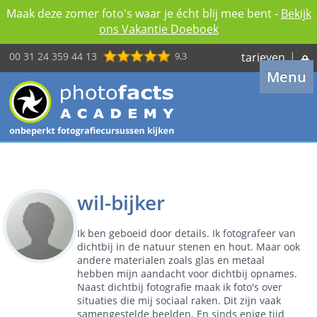
Maak deze zomer foto's waar je écht blij mee bent -
Bekijk
ons Vakantie Doeboek
00 31 24 359 44 13
9,3
tarieven
|
Menu
wil-bijker
Ik ben geboeid door details. Ik fotografeer van
dichtbij in de natuur stenen en hout. Maar ook
andere materialen zoals glas en metaal
hebben mijn aandacht voor dichtbij opnames.
Naast dichtbij fotografie maak ik foto's over
situaties die mij sociaal raken. Dit zijn vaak
samengestelde beelden. En sinds enige tijd