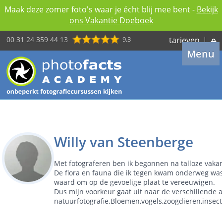
Maak deze zomer foto's waar je écht blij mee bent -
Bekijk
ons Vakantie Doeboek
00 31 24 359 44 13
9,3
tarieven
|
Menu
Willy van Steenberge
Met fotograferen ben ik begonnen na talloze vakan
De flora en fauna die ik tegen kwam onderweg wa
waard om op de gevoelige plaat te vereeuwigen.
Dus mijn voorkeur gaat uit naar de verschillende 
natuurfotografie.Bloemen,vogels,zoogdieren,insect