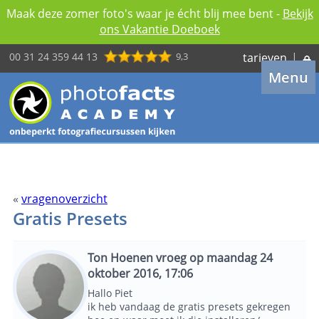
Maak deze zomer foto's waar je écht blij mee bent -
Bekijk
ons Vakantie Doeboek
00 31 24 359 44 13
9,3
tarieven
|
Menu
«
vragenoverzicht
Gratis Presets
Ton Hoenen vroeg op maandag 24
oktober 2016, 17:06
Hallo Piet
ik heb vandaag de gratis presets gekregen