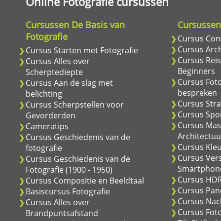
Online Fotografie cursussen
Cursussen De Basis van
Cursussen
Fotografie
Cursus Conc
Cursus Arch
Cursus Starten met Fotografie
Cursus Reis
Cursus Alles over
Beginners
Scherptediepte
Cursus Foto
Cursus Aan de slag met
bespreken
belichting
Cursus Stra
Cursus Scherpstellen voor
Cursus Spor
Gevorderden
Cursus Mas
Cameratips
Architectuu
Cursus Geschiedenis van de
Cursus Kle
fotografie
Cursus Vers
Cursus Geschiedenis van de
Smartphon
Fotografie (1900 - 1950)
Cursus HDR
Cursus Compositie en Beeldtaal
Cursus Pan
Basiscursus Fotografie
Cursus Nach
Cursus Alles over
Cursus Fot
Brandpuntsafstand