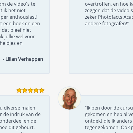
om de video's te
overtroffen, en hoe k
t ik het niet
zeggen dat de video's
per enthousiast!
zeker Photofacts Ac
t een boek en een
andere fotografen!”
dat bleef niet
k jullie wel voor
gheidjes en
- Lilian Verhappen
nu diverse malen
“Ik ben door de cursu
r de indruk van de
gekomen en heb al ve
r onderdeel en de
ontdekt die ik anders 
mee dit gebeurt.
tegengekomen. Ook pre