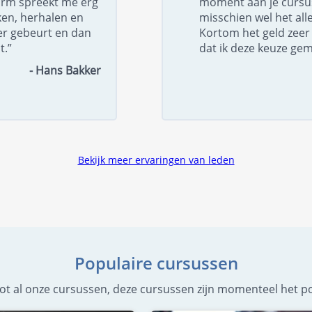
orm spreekt me erg
moment aan je cursus
ken, herhalen en
misschien wel het all
er gebeurt en dan
Kortom het geld zeer 
t.”
dat ik deze keuze ge
- Hans Bakker
Bekijk meer ervaringen van leden
Populaire cursussen
g tot al onze cursussen, deze cursussen zijn momenteel het po