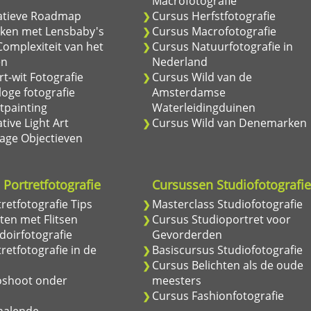
Macrofotografie
atieve Roadmap
Cursus Herfstfotografie
ken met Lensbaby's
Cursus Macrofotografie
omplexiteit van het
Cursus Natuurfotografie in
en
Nederland
t-wit Fotografie
Cursus Wild van de
oge fotografie
Amsterdamse
tpainting
Waterleidingduinen
tive Light Art
Cursus Wild van Denemarken
age Objectieven
Portretfotografie
Cursussen Studiofotografi
retfotografie Tips
Masterclass Studiofotografie
ten met Flitsen
Cursus Studioportret voor
oirfotografie
Gevorderden
retfotografie in de
Basiscursus Studiofotografie
Cursus Belichten als de oude
oshoot onder
meesters
Cursus Fashionfotografie