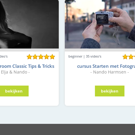
deo's
beginner | 35 video's
room Classic Tips & Tricks
cursus Starten met Fotogr
- Elja & Nando -
- Nando Harmsen -