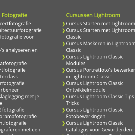
 Fotografie
Cursussen Lightroom
ertfotografie
Cursus Starten met Lightroo
itectuurfotografie
Cursus Starten met Lightroo
fotografie voor
Classic
Cursus Maskeren in Lightroo
's analyseren en
Classic
Cursus Lightroom Classic
atfotografie
Modules
tfotografie
Cursus Portretfoto's bewerke
terclass
in Lightroom Classic
rfotografie
Cursus Lightroom Classic
urbeheer
Ontwikkelmodule
laglegging met je
Cursus Lightroom Classic Tips
e
Tricks
 fotografie
Cursus Lightroom Classic
oramafotografie
Fotobewerkingen
tfotografie
Cursus Lightroom Classic
ograferen met een
Catalogus voor Gevorderden