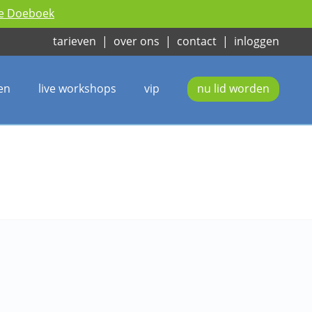
ie Doeboek
tarieven
|
over ons
|
contact
|
inloggen
en
live workshops
vip
nu lid worden