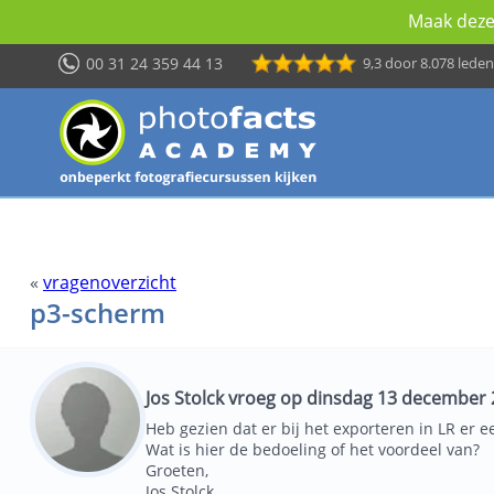
Maak deze 
00 31 24 359 44 13
9,3
door 8.078 leden
«
vragenoverzicht
p3-scherm
Jos Stolck vroeg op dinsdag 13 december 
Heb gezien dat er bij het exporteren in LR er 
Wat is hier de bedoeling of het voordeel van?
Groeten,
Jos Stolck