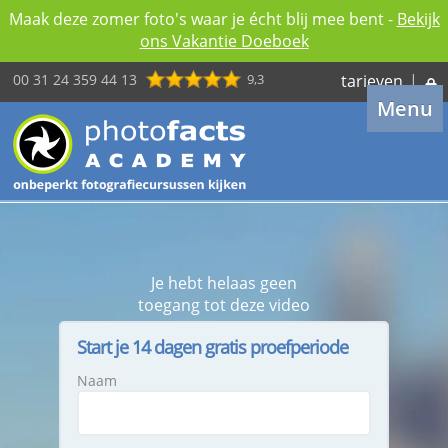
Maak deze zomer foto's waar je écht blij mee bent -
Bekijk
ons Vakantie Doeboek
00 31 24 359 44 13
9,3
tarieven
|
Menu
Je hebt helaas geen
toegang tot deze video
Start je 14 dagen gratis proefperiode
Naam