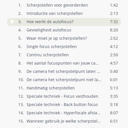
1.
Scherpstellen voor gevorderden
1:42
2.
Introductie van scherpstellen
2:13
3.
Hoe werkt de autofocus?
7:32
4.
Gevoeligheid autofocus
8:20
5.
Waar moet je op scherpstellen?
2:52
6.
Single focus scherpstellen
4:12
7.
Continu scherpstellen
2:50
8.
Het aantal focuspunten van jouw camera
4:57
9.
De camera het scherpstelpunt laten kieze..
5:40
10.
De camera het scherpstelpunt niet laten ..
6:01
11.
Handmatig scherpstellen
5:13
12.
Speciale techniek - Focus vasthouden
3:35
13.
Speciale techniek - Back button focus
5:18
14.
Speciale techniek - Hyperfocale afstand
8:07
15.
Wanneer gebruik je welke scherpstelling?
6:51