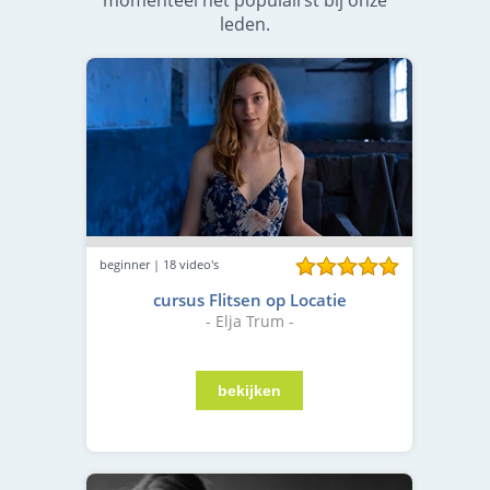
leden.
beginner | 18 video's
cursus Flitsen op Locatie
- Elja Trum -