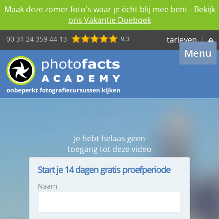
Maak deze zomer foto's waar je écht blij mee bent -
Bekijk
ons Vakantie Doeboek
00 31 24 359 44 13
9,3
tarieven
|
Menu
Je hebt helaas geen
toegang tot deze video
Start je 14 dagen gratis proefperiode
Naam