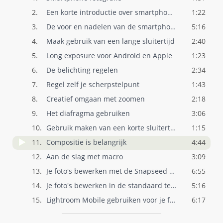
2.
Een korte introductie over smartphone fo..
1:22
3.
De voor en nadelen van de smartphone
5:16
4.
Maak gebruik van een lange sluitertijd
2:40
5.
Long exposure voor Android en Apple
1:23
6.
De belichting regelen
2:34
7.
Regel zelf je scherpstelpunt
1:43
8.
Creatief omgaan met zoomen
2:18
9.
Het diafragma gebruiken
3:06
10.
Gebruik maken van een korte sluitertijd
1:15
11.
Compositie is belangrijk
4:44
12.
Aan de slag met macro
3:09
13.
Je foto's bewerken met de Snapseed app
6:55
14.
Je foto's bewerken in de standaard telef..
5:16
15.
Lightroom Mobile gebruiken voor je fotob..
6:17