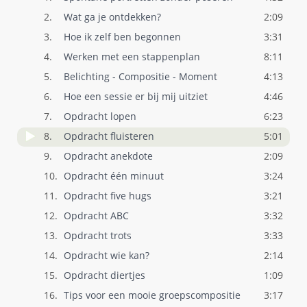
2.
Wat ga je ontdekken?
2:09
3.
Hoe ik zelf ben begonnen
3:31
4.
Werken met een stappenplan
8:11
5.
Belichting - Compositie - Moment
4:13
6.
Hoe een sessie er bij mij uitziet
4:46
7.
Opdracht lopen
6:23
8.
Opdracht fluisteren
5:01
9.
Opdracht anekdote
2:09
10.
Opdracht één minuut
3:24
11.
Opdracht five hugs
3:21
12.
Opdracht ABC
3:32
13.
Opdracht trots
3:33
14.
Opdracht wie kan?
2:14
15.
Opdracht diertjes
1:09
16.
Tips voor een mooie groepscompositie
3:17