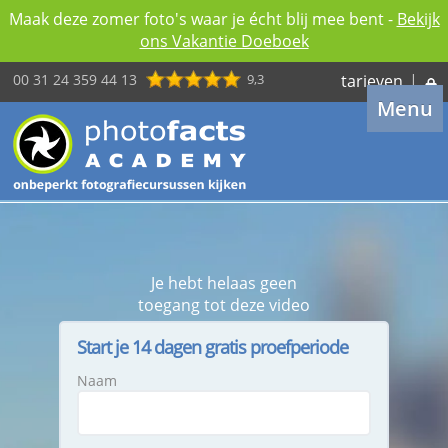
Maak deze zomer foto's waar je écht blij mee bent -
Bekijk
ons Vakantie Doeboek
00 31 24 359 44 13
9,3
tarieven
|
Menu
Je hebt helaas geen
toegang tot deze video
Start je 14 dagen gratis proefperiode
Naam