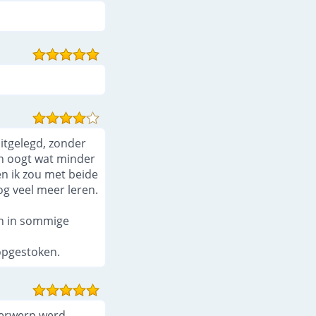
uitgelegd, zonder
aan oogt wat minder
n ik zou met beide
og veel meer leren.
en in sommige
 opgestoken.
derwerp werd