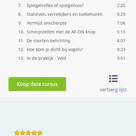
7.
Spiegelreflex of spiegelloos?
2:25
8.
Statieven, verrekijkers en toebehoren
9:29
9.
Vermijd onscherpte
7:06
10.
Scherpstellen met de AF-ON knop
5:15
11.
De soorten belichting
4:07
12.
Hoe kom je dicht bij vogels?
9:23
13.
In de praktijk - Veld
3:51
14.
Hoe belicht je handmatig?
3:03
15.
Hoe stel ik handmatig scherp
3:16
Koop deze cursus
16.
In de praktijk - Auto
5:46
verberg lijst
17.
In de praktijk - Schuilhut
2:51
18.
In de praktijk - Camouflage
4:49
19.
Geduld is een schone zaak
1:18
20.
De beste tijdstippen voor Vogelfotografi..
3:35
21.
Vogelfotografie en ethiek
11:55