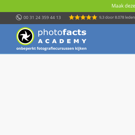
Maak deze 
00 31 24 359 44 13
9,3
door 8.078 leden