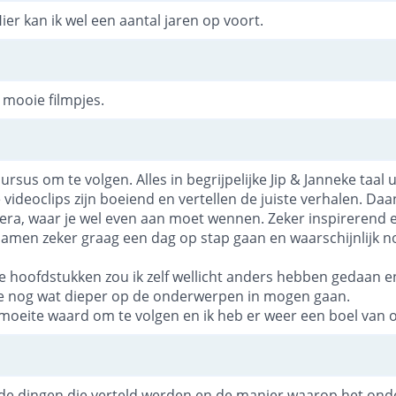
Hier kan ik wel een aantal jaren op voort.
 mooie filmpjes.
ursus om te volgen. Alles in begrijpelijke Jip & Janneke taal 
e videoclips zijn boeiend en vertellen de juiste verhalen. D
era, waar je wel even aan moet wennen. Zeker inspirerend e
samen zeker graag een dag op stap gaan en waarschijnlijk n
e hoofdstukken zou ik zelf wellicht anders hebben gedaan 
e nog wat dieper op de onderwerpen in mogen gaan.
e moeite waard om te volgen en ik heb er weer een boel van
de dingen die verteld werden en de manier waarop het on