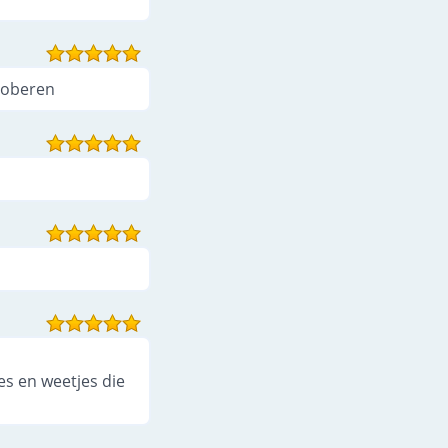
proberen
es en weetjes die