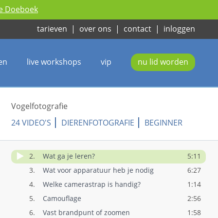
ie Doeboek
tarieven
|
over ons
|
contact
|
inloggen
en
live workshops
vip
nu lid worden
Vogelfotografie
24 VIDEO'S
DIERENFOTOGRAFIE
BEGINNER
1.
Ontdek hoe je vogelfoto's maakt (promo)
1:45
2.
Wat ga je leren?
5:11
3.
Wat voor apparatuur heb je nodig
6:27
4.
Welke camerastrap is handig?
1:14
5.
Camouflage
2:56
6.
Vast brandpunt of zoomen
1:58