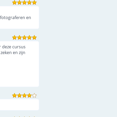
 fotograferen en
r deze cursus
 zeken en zijn