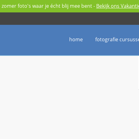
zomer foto's waar je écht blij mee bent -
Bekijk ons Vakant
home
fotografie cursuss