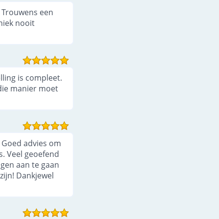
22.
Hoe fotografeer je vliegende vogels?
6:39
n. Trouwens een
23.
Hoe bepaal ik mijn compositie?
13:21
niek nooit
24.
Creatieve Vogelfotografie
11:55
lling is compleet.
 die manier moet
). Goed advies om
ps. Veel geoefend
ngen aan te gaan
zijn! Dankjewel