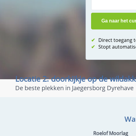
✔
Direct toegang 
✔
Stopt automatis
Locatie 2: doorkijkje op de wilda
De beste plekken in Jaegersborg Dyrehave
Wa
Roelof Moorlag