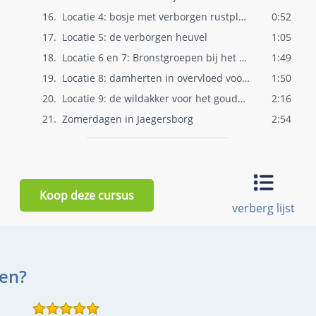
16.
Locatie 4: bosje met verborgen rustplaat..
0:52
17.
Locatie 5: de verborgen heuvel
1:05
18.
Locatie 6 en 7: Bronstgroepen bij het Ka..
1:49
19.
Locatie 8: damherten in overvloed voor h..
1:50
20.
Locatie 9: de wildakker voor het gouden ..
2:16
21.
Zomerdagen in Jaegersborg
2:54
Koop deze cursus
verberg lijst
en?