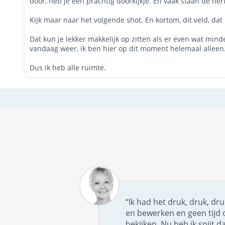
door, heb je een prachtig doorkijkje. En vaak staan de her
Kijk maar naar het volgende shot. En kortom, dit veld, dat
Dat kun je lekker makkelijk op zitten als er even wat mind
vandaag weer, ik ben hier op dit moment helemaal alleen
Dus ik heb alle ruimte.
“Ik had het druk, druk, dr
en bewerken en geen tijd 
bekijken. Nu heb ik spijt da