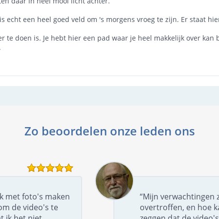
ten daar in heel mooi licht achter.
 is echt een heel goed veld om 's morgens vroeg te zijn. Er staat hi
er te doen is. Je hebt hier een pad waar je heel makkelijk over kan
.
Zo beoordelen onze leden ons
uk met foto's maken
“Mijn verwachtingen z
om de video's te
overtroffen, en hoe k
t ik het niet
zeggen dat de video's