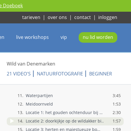
ie Doeboek
1.
Wild van Denemarken
1:19
tarieven
|
over ons
|
contact
|
inloggen
2.
Introductie
4:53
3.
Ontstaansgeschiedenis
3:10
4.
Landschapsbeschrijving
5:04
en
live workshops
vip
nu lid worden
5.
Bronstperiode
1:57
6.
Tas en kleding
6:30
7.
Regels
1:30
Wild van Denemarken
8.
Jonge hertjes
6:35
21 VIDEO'S
NATUURFOTOGRAFIE
BEGINNER
9.
Bomenchallenge
8:18
10.
Moerasgebiedjes
3:26
11.
Waterpartijen
3:45
12.
Meidoornveld
1:53
13.
Locatie 1: het gouden ochtenduur bij Tør..
2:30
14.
Locatie 2: doorkijkje op de wildakker bi..
1:57
15.
Locatie 3: herten en majestueuze bomen
1:59