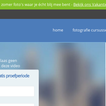
zomer foto's waar je écht blij mee bent -
Bekijk ons Vakant
home
fotografie cursuss
elaas geen
 deze video
atis proefperiode