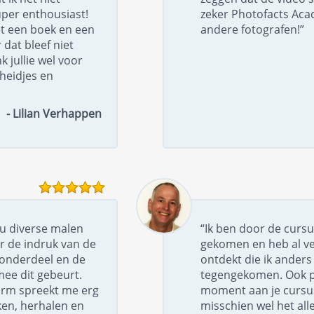
per enthousiast!
zeker Photofacts Ac
t een boek en een
andere fotografen!”
dat bleef niet
k jullie wel voor
gheidjes en
- Lilian Verhappen
nu diverse malen
“Ik ben door de cursu
r de indruk van de
gekomen en heb al ve
r onderdeel en de
ontdekt die ik anders 
mee dit gebeurt.
tegengekomen. Ook pre
orm spreekt me erg
moment aan je cursus
ken, herhalen en
misschien wel het all