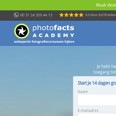
Maak deze 
00 31 24 359 44 13
9,3
door 8.078 leden
Je hebt h
toegang tot
Start je 14 dagen gr
Naam
E-mailadres